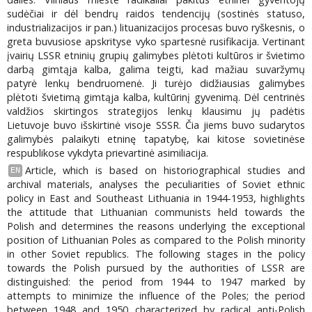
sudėčiai ir dėl bendrų raidos tendencijų (sostinės statuso,
industrializacijos ir pan.) lituanizacijos procesas buvo ryškesnis, o
greta buvusiose apskrityse vyko spartesnė rusifikacija. Vertinant
įvairių LSSR etninių grupių galimybes plėtoti kultūros ir švietimo
darbą gimtąja kalba, galima teigti, kad mažiau suvaržymų
patyrė lenkų bendruomenė. Ji turėjo didžiausias galimybes
plėtoti švietimą gimtąja kalba, kultūrinį gyvenimą. Dėl centrinės
valdžios skirtingos strategijos lenkų klausimu jų padėtis
Lietuvoje buvo išskirtinė visoje SSSR. Čia jiems buvo sudarytos
galimybės palaikyti etninę tapatybę, kai kitose sovietinėse
respublikose vykdyta prievartinė asimiliacija.
Article, which is based on historiographical studies and
EN
archival materials, analyses the peculiarities of Soviet ethnic
policy in East and Southeast Lithuania in 1944-1953, highlights
the attitude that Lithuanian communists held towards the
Polish and determines the reasons underlying the exceptional
position of Lithuanian Poles as compared to the Polish minority
in other Soviet republics. The following stages in the policy
towards the Polish pursued by the authorities of LSSR are
distinguished: the period from 1944 to 1947 marked by
attempts to minimize the influence of the Poles; the period
between 1948 and 1950 characterized by radical anti-Polish