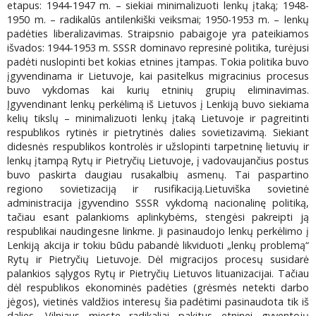
etapus: 1944-1947 m. – siekiai minimalizuoti lenkų įtaką; 1948-
1950 m. – radikalūs antilenkiški veiksmai; 1950-1953 m. – lenkų
padėties liberalizavimas. Straipsnio pabaigoje yra pateikiamos
išvados: 1944-1953 m. SSSR dominavo represinė politika, turėjusi
padėti nuslopinti bet kokias etnines įtampas. Tokia politika buvo
įgyvendinama ir Lietuvoje, kai pasitelkus migracinius procesus
buvo vykdomas kai kurių etninių grupių eliminavimas.
Įgyvendinant lenkų perkėlimą iš Lietuvos į Lenkiją buvo siekiama
kelių tikslų – minimalizuoti lenkų įtaką Lietuvoje ir pagreitinti
respublikos rytinės ir pietrytinės dalies sovietizavimą. Siekiant
didesnės respublikos kontrolės ir užslopinti tarpetninę lietuvių ir
lenkų įtampą Rytų ir Pietryčių Lietuvoje, į vadovaujančius postus
buvo paskirta daugiau rusakalbių asmenų. Tai paspartino
regiono sovietizaciją ir rusifikaciją.Lietuviška sovietinė
administracija įgyvendino SSSR vykdomą nacionalinę politiką,
tačiau esant palankioms aplinkybėms, stengėsi pakreipti ją
respublikai naudingesne linkme. Ji pasinaudojo lenkų perkėlimo į
Lenkiją akcija ir tokiu būdu pabandė likviduoti „lenkų problemą“
Rytų ir Pietryčių Lietuvoje. Dėl migracijos procesų susidarė
palankios sąlygos Rytų ir Pietryčių Lietuvos lituanizacijai. Tačiau
dėl respublikos ekonominės padėties (grėsmės netekti darbo
jėgos), vietinės valdžios interesų šia padėtimi pasinaudota tik iš
dalies. Vilniaus mieste radikaliai pakitus etninei gyventojų