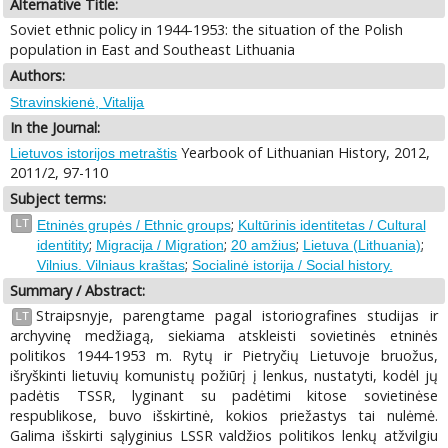
Alternative Title:
Soviet ethnic policy in 1944-1953: the situation of the Polish
population in East and Southeast Lithuania
Authors:
Stravinskienė, Vitalija
In the Journal:
Yearbook of Lithuanian History, 2012,
Lietuvos istorijos metraštis
2011/2, 97-110
Subject terms:
;
LT
Etninės grupės / Ethnic groups
Kultūrinis identitetas / Cultural
;
;
;
;
identitity
Migracija / Migration
20 amžius
Lietuva (Lithuania)
;
Vilnius. Vilniaus kraštas
Socialinė istorija / Social history.
Summary / Abstract:
Straipsnyje, parengtame pagal istoriografines studijas ir
LT
archyvinę medžiagą, siekiama atskleisti sovietinės etninės
politikos 1944-1953 m. Rytų ir Pietryčių Lietuvoje bruožus,
išryškinti lietuvių komunistų požiūrį į lenkus, nustatyti, kodėl jų
padėtis TSSR, lyginant su padėtimi kitose sovietinėse
respublikose, buvo išskirtinė, kokios priežastys tai nulėmė.
Galima išskirti sąlyginius LSSR valdžios politikos lenkų atžvilgiu