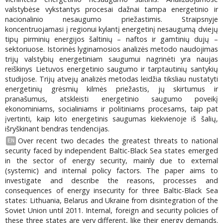
valstybėse vykstantys procesai dažnai tampa energetinio ir
nacionalinio nesaugumo priežastimis. Straipsnyje
koncentruojamasi į regionui kylantį energetinį nesaugumą dviejų
tipų pirminių energijos šaltinių – naftos ir gamtinių dujų –
sektoriuose. Istorinės lyginamosios analizės metodo naudojimas
trijų valstybių energetiniam saugumui nagrinėti yra naujas
reiškinys Lietuvos energetinio saugumo ir tarptautinių santykių
studijose. Trijų atvejų analizės metodas leidžia tiksliau nustatyti
energetinių grėsmių kilmės priežastis, jų skirtumus ir
pranašumus, atskleisti energetinio saugumo poveikį
ekonominiams, socialiniams ir politiniams procesams, taip pat
įvertinti, kaip kito energetinis saugumas kiekvienoje iš šalių,
išryškinant bendras tendencijas.
Over recent two decades the greatest threats to national
EN
security faced by independent Baltic-Black Sea states emerged
in the sector of energy security, mainly due to external
(systemic) and internal policy factors. The paper aims to
investigate and describe the reasons, processes and
consequences of energy insecurity for three Baltic-Black Sea
states: Lithuania, Belarus and Ukraine from disintegration of the
Soviet Union until 2011. Internal, foreign and security policies of
these three states are very different, like their energy demands.