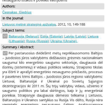
nesaugumo ištakos ir poveikis valstybėms
Authors:
Česnakas, Giedrius
In the Journal:
, 2012, 10, 149-188
Lietuvos metinė strateginė apžvalga
Subject terms:
;
;
;
LT
Baltarusija (Belarus)
Estija (Estonia)
Latvija (Latvia)
Lietuva
;
;
(Lithuania)
Rusija (Russia)
Ukraina (Ukraine).
Summary / Abstract:
Per pastaruosius dvidešimt metų nepriklausomoms Baltijos
LT
– Juodosios jūros valstybėms didžiausios grėsmės nacionaliniam
saugumui kilo energetinio saugumo sektoriuje, daugiausia dėl
išorinių (sisteminių) ir vidaus politikos veiksnių. Straipsnio tikslas
yra ištirti ir aprašyti energetinio nesaugumo priežastis, procesus
ir pasekmes trims Baltijos – Juodosios jūros regiono valstybėms:
Lietuvai, Baltarusijai ir Ukrainai po Sovietų Sąjungos
dezintegracijos iki 2011 m. Šių trijų valstybių vidaus, užsienio ir
saugumo politikos yra labai skirtingos, kaip ir jų energetiniai
poreikiai. Straipsnyje daugiausia dėmesio telkiama į Lietuvos,
Baltarusijos ir Ukrainos santykius su Rusija. Vis dėlto, Rusija nėra
vienintelis energetinio nesaugumo šaltinis. Analizuojamose