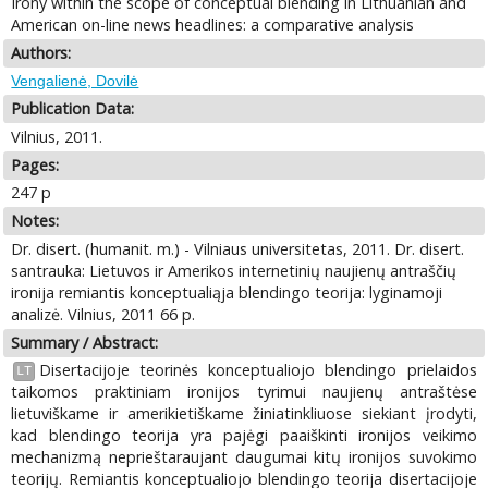
Irony within the scope of conceptual blending in Lithuanian and
American on-line news headlines: a comparative analysis
Authors:
Vengalienė, Dovilė
Publication Data:
Vilnius, 2011.
Pages:
247 p
Notes:
Dr. disert. (humanit. m.) - Vilniaus universitetas, 2011. Dr. disert.
santrauka: Lietuvos ir Amerikos internetinių naujienų antraščių
ironija remiantis konceptualiąja blendingo teorija: lyginamoji
analizė. Vilnius, 2011 66 p.
Summary / Abstract:
Disertacijoje teorinės konceptualiojo blendingo prielaidos
LT
taikomos praktiniam ironijos tyrimui naujienų antraštėse
lietuviškame ir amerikietiškame žiniatinkliuose siekiant įrodyti,
kad blendingo teorija yra pajėgi paaiškinti ironijos veikimo
mechanizmą neprieštaraujant daugumai kitų ironijos suvokimo
teorijų. Remiantis konceptualiojo blendingo teorija disertacijoje