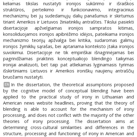
keliamas tikslas nustatyti ironijos sukūrimo ir išraiškos
struktūros, perteikimo ir funkcionavimo, integracinius
mechanizmų bei jų sudedamųjų dalių panašumus ir skirtumus
tiriant Amerikos ir Lietuvos žiniatinklių antraštes. Tikslui pasiekti
disertacijoje apžvelgiamas ironijos sampratos kitimas,
konsoliduojamos ironijos apibrėžimo idėjos, pateikiama ironijos
mechanizmo teorijų apžvalga bei kritika, sudaromas galimų
ironijos žymiklių sąrašas, bei aptariama konteksto įtaka ironijos
suvokimui. Disertacijoje ne tik empiriškai išnagrinėjamas bei
pagrindžiamas praktinis konceptualiojo blendingo taikymas
ironijai analizuoti, bet taip pat atliekamas lyginamasis tyrimas
išskirtiniams Lietuvos ir Amerikos ironiškų naujienų antraščių
bruožams nustatyti.
In the dissertation, the theoretical assumptions proposed
EN
by the cognitive model of conceptual blending have been
applied to the practical study of irony in Lithuanian and
American news website headlines, proving that the theory of
blending is able to account for the mechanism of irony
processing, and does not conflict with the majority of the other
theories of irony processing. The dissertation aims at
determining cross-cultural similarities and differences in the
structure, processing and functioning of irony in American and