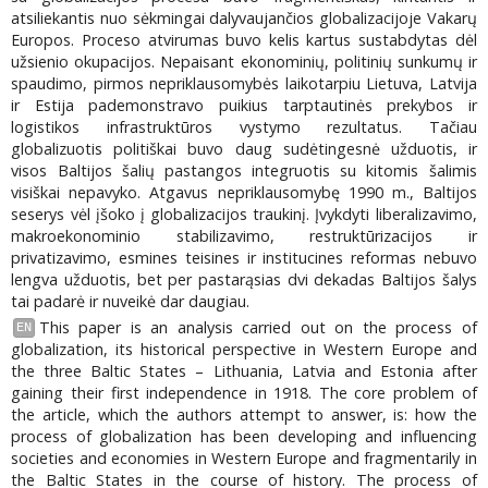
atsiliekantis nuo sėkmingai dalyvaujančios globalizacijoje Vakarų
Europos. Proceso atvirumas buvo kelis kartus sustabdytas dėl
užsienio okupacijos. Nepaisant ekonominių, politinių sunkumų ir
spaudimo, pirmos nepriklausomybės laikotarpiu Lietuva, Latvija
ir Estija pademonstravo puikius tarptautinės prekybos ir
logistikos infrastruktūros vystymo rezultatus. Tačiau
globalizuotis politiškai buvo daug sudėtingesnė užduotis, ir
visos Baltijos šalių pastangos integruotis su kitomis šalimis
visiškai nepavyko. Atgavus nepriklausomybę 1990 m., Baltijos
seserys vėl įšoko į globalizacijos traukinį. Įvykdyti liberalizavimo,
makroekonominio stabilizavimo, restruktūrizacijos ir
privatizavimo, esmines teisines ir institucines reformas nebuvo
lengva užduotis, bet per pastarąsias dvi dekadas Baltijos šalys
tai padarė ir nuveikė dar daugiau.
This paper is an analysis carried out on the process of
EN
globalization, its historical perspective in Western Europe and
the three Baltic States – Lithuania, Latvia and Estonia after
gaining their first independence in 1918. The core problem of
the article, which the authors attempt to answer, is: how the
process of globalization has been developing and influencing
societies and economies in Western Europe and fragmentarily in
the Baltic States in the course of history. The process of