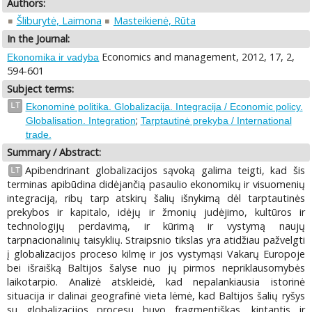
Authors:
Šliburytė, Laimona
Masteikienė, Rūta
In the Journal:
Economics and management, 2012, 17, 2,
Ekonomika ir vadyba
594-601
Subject terms:
LT
Ekonominė politika. Globalizacija. Integracija / Economic policy.
;
Globalisation. Integration
Tarptautinė prekyba / International
trade.
Summary / Abstract:
Apibendrinant globalizacijos sąvoką galima teigti, kad šis
LT
terminas apibūdina didėjančią pasaulio ekonomikų ir visuomenių
integraciją, ribų tarp atskirų šalių išnykimą dėl tarptautinės
prekybos ir kapitalo, idėjų ir žmonių judėjimo, kultūros ir
technologijų perdavimą, ir kūrimą ir vystymą naujų
tarpnacionalinių taisyklių. Straipsnio tikslas yra atidžiau pažvelgti
į globalizacijos proceso kilmę ir jos vystymąsi Vakarų Europoje
bei išraišką Baltijos šalyse nuo jų pirmos nepriklausomybės
laikotarpio. Analizė atskleidė, kad nepalankiausia istorinė
situacija ir dalinai geografinė vieta lėmė, kad Baltijos šalių ryšys
su globalizacijos procesu buvo fragmentiškas, kintantis ir