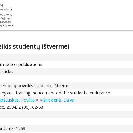
ikis studentų ištvermei
emination publications
articles
riemonių poveikis studentų ištvermei
physical training inducement on the students' endurance
šauskas, Povilas
Višinskienė, Daiva
e, 2004, 2 (36), 62-68
content/41763