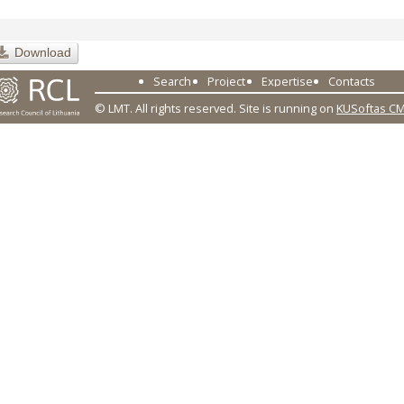
Download
Search
Project
Expertise
Contacts
© LMT. All rights reserved.
Site is running on
KUSoftas C