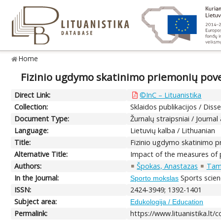
Home
Fizinio ugdymo skatinimo priemonių pove
Direct Link:
©InC – Lituanistika
Collection:
Sklaidos publikacijos / Diss
Document Type:
Žurnalų straipsniai / Journal 
Language:
Lietuvių kalba / Lithuanian
Title:
Fizinio ugdymo skatinimo p
Alternative Title:
Impact of the measures of 
Authors:
Špokas, Anastazas
Tamo
In the Journal:
Sports scienc
Sporto mokslas
ISSN:
2424-3949; 1392-1401
Subject area:
Edukologija / Education
Permalink:
https://www.lituanistika.lt/