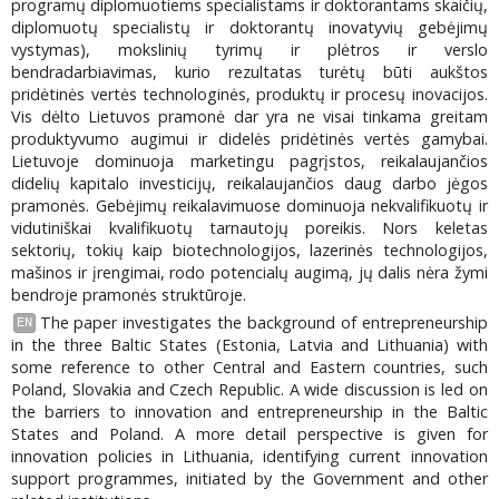
programų diplomuotiems specialistams ir doktorantams skaičių,
diplomuotų specialistų ir doktorantų inovatyvių gebėjimų
vystymas), mokslinių tyrimų ir plėtros ir verslo
bendradarbiavimas, kurio rezultatas turėtų būti aukštos
pridėtinės vertės technologinės, produktų ir procesų inovacijos.
Vis dėlto Lietuvos pramonė dar yra ne visai tinkama greitam
produktyvumo augimui ir didelės pridėtinės vertės gamybai.
Lietuvoje dominuoja marketingu pagrįstos, reikalaujančios
didelių kapitalo investicijų, reikalaujančios daug darbo jėgos
pramonės. Gebėjimų reikalavimuose dominuoja nekvalifikuotų ir
vidutiniškai kvalifikuotų tarnautojų poreikis. Nors keletas
sektorių, tokių kaip biotechnologijos, lazerinės technologijos,
mašinos ir įrengimai, rodo potencialų augimą, jų dalis nėra žymi
bendroje pramonės struktūroje.
The paper investigates the background of entrepreneurship
EN
in the three Baltic States (Estonia, Latvia and Lithuania) with
some reference to other Central and Eastern countries, such
Poland, Slovakia and Czech Republic. A wide discussion is led on
the barriers to innovation and entrepreneurship in the Baltic
States and Poland. A more detail perspective is given for
innovation policies in Lithuania, identifying current innovation
support programmes, initiated by the Government and other