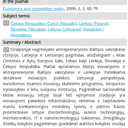
In the Journal:
, 2006, 2, 2, 60-79
Economics and competition policy
Subject terms:
;
;
LT
Čekijos Respublika (Czech Republic)
Lenkija (Poland)
;
;
Slovakija (Slovakia)
Lietuva (Lithuania)
Inovacijos /
Innovations.
Summary / Abstract:
Straipsnyje nagrinėjami antreprenerystės Baltijos valstybėse
LT
(Estijoje, Latvijoje ir Lietuvoje) pagrindai, atsižvelgiant į kitas
Centrinės ir Rytų Europos šalis, tokias kaip Lenkija, Slovakija ir
Čekijos Respublika. Plačiai aptariamos kliūtys inovacijoms ir
antreprenerystei Baltijos valstybėse ir Lenkijoje. Pateikiama
detalesnė inovacijos politikos Lietuvoje perspektyva,
nurodomos esamos inovacijų skatinimo programos, inicijuotos
Vyriausybės ir kitų susijusių institucijų. Pagrindiniai nacionaliniai
tikslai inovacijų srityje šioje NIS vystymosi stadijoje yra
inovacijoms palankios infrastruktūros rėmimas ir tarptautiniu
mastu konkurencingos mokslinių tyrimų ir plėtros bazės
prioritetinėse srityse (biotechnologijų, lazerio technologijų,
mechatronikos, IT ir nanotechnologijų) sukūrimas, žmogiškųjų
išteklių kokybės pagerinimas (padidinat aukštos kokybės studijų