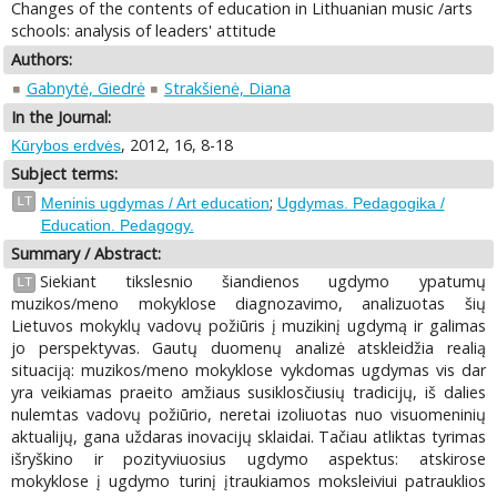
Changes of the contents of education in Lithuanian music /arts
schools: analysis of leaders' attitude
Authors:
Gabnytė, Giedrė
Strakšienė, Diana
In the Journal:
, 2012, 16, 8-18
Kūrybos erdvės
Subject terms:
;
LT
Meninis ugdymas / Art education
Ugdymas. Pedagogika /
Education. Pedagogy.
Summary / Abstract:
Siekiant tikslesnio šiandienos ugdymo ypatumų
LT
muzikos/meno mokyklose diagnozavimo, analizuotas šių
Lietuvos mokyklų vadovų požiūris į muzikinį ugdymą ir galimas
jo perspektyvas. Gautų duomenų analizė atskleidžia realią
situaciją: muzikos/meno mokyklose vykdomas ugdymas vis dar
yra veikiamas praeito amžiaus susiklosčiusių tradicijų, iš dalies
nulemtas vadovų požiūrio, neretai izoliuotas nuo visuomeninių
aktualijų, gana uždaras inovacijų sklaidai. Tačiau atliktas tyrimas
išryškino ir pozityviuosius ugdymo aspektus: atskirose
mokyklose į ugdymo turinį įtraukiamos moksleiviui patrauklios