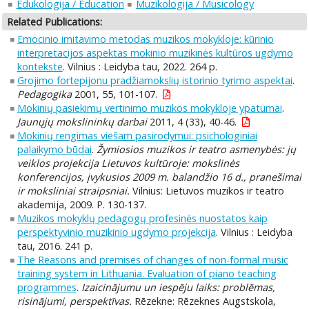
Edukologija / Education
Muzikologija / Musicology
Related Publications:
Emocinio imitavimo metodas muzikos mokykloje: kūrinio
interpretacijos aspektas mokinio muzikinės kultūros ugdymo
kontekste
. Vilnius : Leidyba tau, 2022. 264 p.
Grojimo fortepijonu pradžiamokslių istorinio tyrimo aspektai
.
Pedagogika
2001, 55, 101-107.
Mokinių pasiekimų vertinimo muzikos mokykloje ypatumai
.
Jaunųjų mokslininkų darbai
2011, 4 (33), 40-46.
Mokinių rengimas viešam pasirodymui: psichologiniai
palaikymo būdai
.
Žymiosios muzikos ir teatro asmenybės: jų
veiklos projekcija Lietuvos kultūroje: mokslinės
konferencijos, įvykusios 2009 m. balandžio 16 d., pranešimai
ir moksliniai straipsniai.
Vilnius: Lietuvos muzikos ir teatro
akademija, 2009. P. 130-137.
Muzikos mokyklų pedagogų profesinės nuostatos kaip
perspektyvinio muzikinio ugdymo projekcija
. Vilnius : Leidyba
tau, 2016. 241 p.
The Reasons and premises of changes of non-formal music
training system in Lithuania. Evaluation of piano teaching
programmes
.
Izaicinājumu un iespēju laiks: problēmas,
risinājumi, perspektīvas.
Rēzekne: Rēzeknes Augstskola,