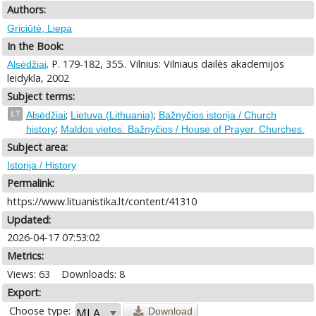
Authors:
Griciūtė, Liepa
In the Book:
. P. 179-182, 355.. Vilnius: Vilniaus dailės akademijos
Alsėdžiai
leidykla, 2002
Subject terms:
;
;
LT
Alsėdžiai
Lietuva (Lithuania)
Bažnyčios istorija / Church
;
history
Maldos vietos. Bažnyčios / House of Prayer. Churches.
Subject area:
Istorija / History
Permalink:
https://www.lituanistika.lt/content/41310
Updated:
2026-04-17 07:53:02
Metrics:
Views: 63
Downloads: 8
Export:
Choose type:
Download