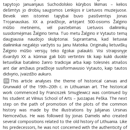
tapytojo Januarijaus Suchodolskio kūrybos likimas – kelios
dešimtys jo drobių saugomos Lenkijos ir Lietuvos muziejuose.
Beveik vien istorinei tapybai buvo pasišventęs Jonas
Trojanauskas. XX a. pradžioje, artėjant 500-osioms Žalgirio
mūšio metinėms, vėl pastebimas Lietuvos dailininkų
susidomėjimas Žalgirio tema. Tuo metu Žalgirio ir Vytauto temą
daugiausia naudojo skulptoriai. Suprantama, kad lietuviai
dailininkai negalėjo varžytis su Janu Mateika. Originalių lietuviškų
Žalgirio mūšio versijų teko ilgokai palaukti. Visi straipsnyje
išvardyti XX a. kūriniai gali būti vertintini tik kaip kukli duoklė
lietuviškai batalinio žanro tradicijai arba kaip tolesnės atnašos
ant dar amžiaus pradžioje susiformavusio Vytauto, kaip tautos
didvyrio, įvaizdžio aukuro.
This article analyses the theme of historical canvas and
EN
Grunwald of the 19th–20th c. in Lithuanian art. The historical
work commenced by Franciszek Smuglewicz was continued by
his student at Vilnius School of Arts – Juozapas Peška. The next
step on the path of promotion of the plots of the common
history was made by the illustrations by Julijanas Ursinas
Nemcevičius. He was followed by Jonas Damelis who created
several compositions related to the old history of Lithuania. Like
his predecessors, he was not concerned with the authenticity of