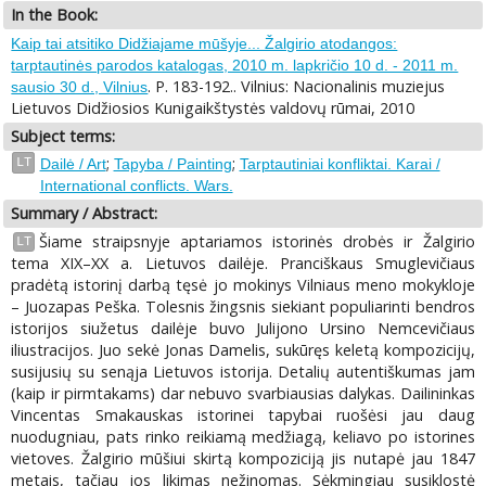
In the Book:
Kaip tai atsitiko Didžiajame mūšyje... Žalgirio atodangos:
tarptautinės parodos katalogas, 2010 m. lapkričio 10 d. - 2011 m.
. P. 183-192.. Vilnius: Nacionalinis muziejus
sausio 30 d., Vilnius
Lietuvos Didžiosios Kunigaikštystės valdovų rūmai, 2010
Subject terms:
;
;
LT
Dailė / Art
Tapyba / Painting
Tarptautiniai konfliktai. Karai /
International conflicts. Wars.
Summary / Abstract:
Šiame straipsnyje aptariamos istorinės drobės ir Žalgirio
LT
tema XIX–XX a. Lietuvos dailėje. Pranciškaus Smuglevičiaus
pradėtą istorinį darbą tęsė jo mokinys Vilniaus meno mokykloje
– Juozapas Peška. Tolesnis žingsnis siekiant populiarinti bendros
istorijos siužetus dailėje buvo Julijono Ursino Nemcevičiaus
iliustracijos. Juo sekė Jonas Damelis, sukūręs keletą kompozicijų,
susijusių su senąja Lietuvos istorija. Detalių autentiškumas jam
(kaip ir pirmtakams) dar nebuvo svarbiausias dalykas. Dailininkas
Vincentas Smakauskas istorinei tapybai ruošėsi jau daug
nuodugniau, pats rinko reikiamą medžiagą, keliavo po istorines
vietoves. Žalgirio mūšiui skirtą kompoziciją jis nutapė jau 1847
metais, tačiau jos likimas nežinomas. Sėkmingiau susiklostė