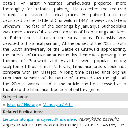
details. An artist Vincentas Smakauskas prepared more
thoroughly for historical painting. He collected the required
material and visited historical places. He painted a picture
dedicated to the Battle of Grunwald in 1847, however, its fate is
unknown. The fate of the paintings by Januarijus Suchodolskis
was more successful – several dozens of his paintings are kept
in Polish and Lithuanian museums. Jonas Trojanskis was
devoted to historical painting. At the outset of the 20th c., with
the 500th anniversary of the Battle of Grunwald approaching,
the interest of Lithuanian artists in this theme was growing. The
themes of Grunwald and Vytautas were popular among
sculptors of those times. Naturally, Lithuanian artists could not
compete with Jan Matejko. A long time passed until original
Lithuanian versions of the Battle of Grunwald saw the light. All
the 20th c. works listed in the article can be assessed as a
tribute to the Lithuanian tradition of military genre.
Subject area:
Istorija / History
Menotyra / Arts
Related Publications:
.
Vakarykščio pasaulio
Lietuvos istorijos naratyvai XIX a. dailėje
atgarsiai.
Vilnius: Lietuvos dailės muziejus, 2018. P. 142-155, 375.