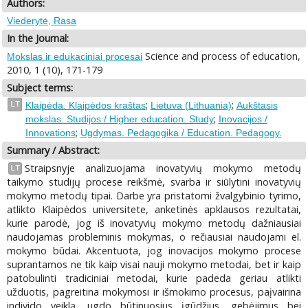
Authors:
Viederytė, Rasa
In the Journal:
Science and process of education,
Mokslas ir edukaciniai procesai
2010, 1 (10), 171-179
Subject terms:
;
;
LT
Klaipėda. Klaipėdos kraštas
Lietuva (Lithuania)
Aukštasis
;
mokslas. Studijos / Higher education. Study
Inovacijos /
;
Innovations
Ugdymas. Pedagogika / Education. Pedagogy.
Summary / Abstract:
Straipsnyje analizuojama inovatyvių mokymo metodų
LT
taikymo studijų procese reikšmė, svarba ir siūlytini inovatyvių
mokymo metodų tipai. Darbe yra pristatomi žvalgybinio tyrimo,
atlikto Klaipėdos universitete, anketinės apklausos rezultatai,
kurie parodė, jog iš inovatyvių mokymo metodų dažniausiai
naudojamas probleminis mokymas, o rečiausiai naudojami el.
mokymo būdai. Akcentuota, jog inovacijos mokymo procese
suprantamos ne tik kaip visai nauji mokymo metodai, bet ir kaip
patobulinti tradiciniai metodai, kurie padeda geriau atlikti
užduotis, pagreitina mokymosi ir išmokimo procesus, paįvairina
individo veiklą, ugdo būtinuosius įgūdžius, gebėjimus bei