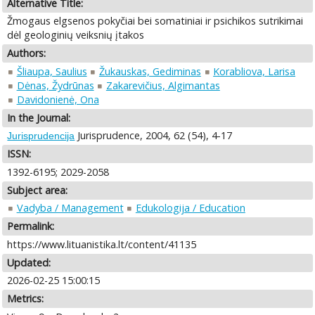
Alternative Title:
Žmogaus elgsenos pokyčiai bei somatiniai ir psichikos sutrikimai
dėl geologinių veiksnių įtakos
Authors:
Šliaupa, Saulius
Žukauskas, Gediminas
Korabliova, Larisa
Dėnas, Žydrūnas
Zakarevičius, Algimantas
Davidonienė, Ona
In the Journal:
Jurisprudence, 2004, 62 (54), 4-17
Jurisprudencija
ISSN:
1392-6195; 2029-2058
Subject area:
Vadyba / Management
Edukologija / Education
Permalink:
https://www.lituanistika.lt/content/41135
Updated:
2026-02-25 15:00:15
Metrics: