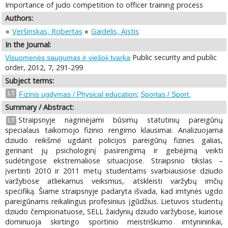
Importance of judo competition to officer training process
Authors:
Veršinskas, Robertas
Gaidelis, Aistis
In the Journal:
Public security and public
Visuomenės saugumas ir viešoji tvarka
order, 2012, 7, 291-299
Subject terms:
;
LT
Fizinis ugdymas / Physical education
Sportas / Sport.
Summary / Abstract:
Straipsnyje nagrinėjami būsimų statutinių pareigūnų
LT
specialaus taikomojo fizinio rengimo klausimai. Analizuojama
dziudo reikšmė ugdant policijos pareigūnų fizines galias,
gerinant jų psichologinį pasirengimą ir gebėjimą veikti
sudėtingose ekstremaliose situacijose. Straipsnio tikslas –
įvertinti 2010 ir 2011 metų studentams svarbiausiose dziudo
varžybose atliekamus veiksmus, atskleisti varžybų imčių
specifiką. Šiame straipsnyje padaryta išvada, kad imtynės ugdo
pareigūnams reikalingus profesinius įgūdžius. Lietuvos studentų
dziudo čempionatuose, SELL žaidynių dziudo varžybose, kuriose
dominuoja skirtingo sportinio meistriškumo imtynininkai,