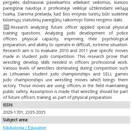
pergalės dažniausiai pasiekiamos atliekant veiksmus, kuriuos
pareigūnai naudoja ir profesinėje veikloje užtikrindami viešąją
tvarką. Daroma prielaida, kad šios imtynės turėtų būti sudėtinė
būsimųjų statutinių pareigūnų taikomojo fizinio rengimo dalis.
Research analyzing future officer applied special physical
EN
training questions. Analyzing judo development of police
officers physical capacity, improving their psychological
preparation, and ability to operate in difficult, extreme situation.
Research aim is to evaluate 2010 and 2011 year specific moves
made in student judo competition. This research prove that
wrestling develop skills needed in officers professional work.
Various levels of wrestlers dominating during competition such
as Lithuanian student judo championships and SELL games
judo championships use wrestling moves which brings them
victory. Those moves are using officers in the field maintaining
public safety. Assumption is made that wrestling should be part
of future officers training as part of physical preparation.
ISSN:
2029-1701; 2335-2035
Subject area:
Edukologija / Education