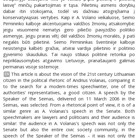
laisvę“ minčių pakartojimas ir tąsa. Pilietinių asmens dorybių
dabar itin stokojama, todėl vis dažniau atsigręžiama į
konservatyviąsias vertybes. Kaip ir A. Volano veikaluose, Seimo
Pirmininko kalboje akcentuojama valdžios žmonių atsakomybė:
jeigu visuomenė nematys gero piliečio pavyzdžio politiko
asmenyje, jeigu praras viltį dėl valdžios žmonių moralės, ji pati
negalės būti pilietinė. Seimo Pirmininkas šventinėje kalboje
nesistengia kalbėti gražiai, atvirai vardija pilietinio ir politinio
gyvenimo skaudulius. Tai naujo stiliaus politinė retorika po
nepriklausomybės atgavimo Lietuvoje, pranašaujanti galimas
permainas visoje sistemoje.
This article is about the vision of the 21st century Lithuanian
EN
citizen in the political rhetoric of Andrius Volanas, comparing it
to the search for a modern-times speechwriter, one of the
authorities’ representatives, a good citizen. A speech by the
Speaker of the Seimas, delivered on 11 March 2006 in the
Seimas, was selected. From a rhetorical point of view, it is of a
similar genre as A. Volanas's speech in the Senate. Both
speechmakers are lawyers and politicians and their audience is
similar: the audience in A. Volanas's speech was not only the
Senate but also the entire civic society community, in the
speech of the Speaker of the Seimas – it was not only the