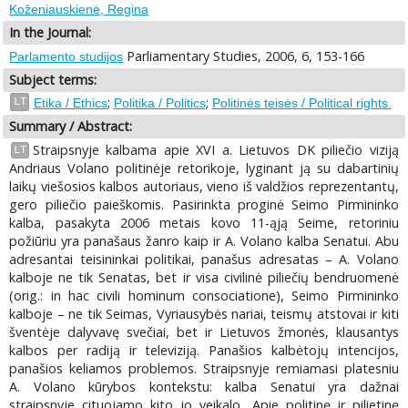
Koženiauskienė, Regina
In the Journal:
Parliamentary Studies, 2006, 6, 153-166
Parlamento studijos
Subject terms:
;
;
LT
Etika / Ethics
Politika / Politics
Politinės teisės / Political rights.
Summary / Abstract:
Straipsnyje kalbama apie XVI a. Lietuvos DK piliečio viziją
LT
Andriaus Volano politinėje retorikoje, lyginant ją su dabartinių
laikų viešosios kalbos autoriaus, vieno iš valdžios reprezentantų,
gero piliečio paieškomis. Pasirinkta proginė Seimo Pirmininko
kalba, pasakyta 2006 metais kovo 11-ąją Seime, retoriniu
požiūriu yra panašaus žanro kaip ir A. Volano kalba Senatui. Abu
adresantai teisininkai politikai, panašus adresatas – A. Volano
kalboje ne tik Senatas, bet ir visa civilinė piliečių bendruomenė
(orig.: in hac civili hominum consociatione), Seimo Pirmininko
kalboje – ne tik Seimas, Vyriausybės nariai, teismų atstovai ir kiti
šventėje dalyvavę svečiai, bet ir Lietuvos žmonės, klausantys
kalbos per radiją ir televiziją. Panašios kalbėtojų intencijos,
panašios keliamos problemos. Straipsnyje remiamasi platesniu
A. Volano kūrybos kontekstu: kalba Senatui yra dažnai
straipsnyje cituojamo kito jo veikalo „Apie politinę ir pilietinę