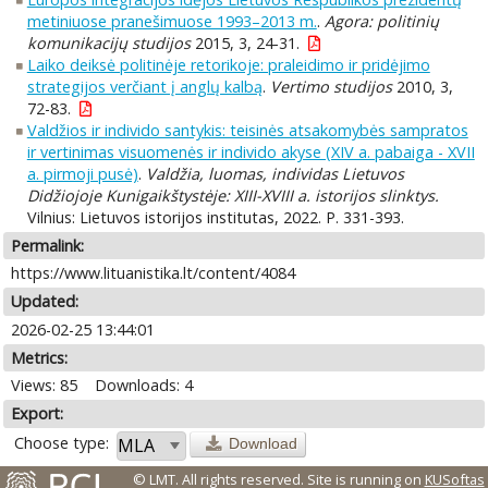
metiniuose pranešimuose 1993–2013 m.
.
Agora: politinių
komunikacijų studijos
2015, 3, 24-31.
Laiko deiksė politinėje retorikoje: praleidimo ir pridėjimo
strategijos verčiant į anglų kalbą
.
Vertimo studijos
2010, 3,
72-83.
Valdžios ir individo santykis: teisinės atsakomybės sampratos
ir vertinimas visuomenės ir individo akyse (XIV a. pabaiga - XVII
a. pirmoji pusė)
.
Valdžia, luomas, individas Lietuvos
Didžiojoje Kunigaikštystėje: XIII-XVIII a. istorijos slinktys.
Vilnius: Lietuvos istorijos institutas, 2022. P. 331-393.
Permalink:
https://www.lituanistika.lt/content/4084
Updated:
2026-02-25 13:44:01
Metrics:
Views: 85
Downloads: 4
Export:
Choose type:
Download
© LMT. All rights reserved.
Site is running on
KUSoftas