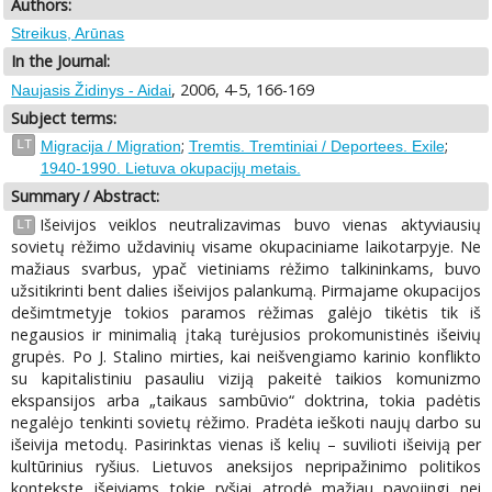
Authors:
Streikus, Arūnas
In the Journal:
, 2006, 4-5, 166-169
Naujasis Židinys - Aidai
Subject terms:
;
;
LT
Migracija / Migration
Tremtis. Tremtiniai / Deportees. Exile
1940-1990. Lietuva okupacijų metais.
Summary / Abstract:
Išeivijos veiklos neutralizavimas buvo vienas aktyviausių
LT
sovietų rėžimo uždavinių visame okupaciniame laikotarpyje. Ne
mažiaus svarbus, ypač vietiniams rėžimo talkininkams, buvo
užsitikrinti bent dalies išeivijos palankumą. Pirmajame okupacijos
dešimtmetyje tokios paramos rėžimas galėjo tikėtis tik iš
negausios ir minimalią įtaką turėjusios prokomunistinės išeivių
grupės. Po J. Stalino mirties, kai neišvengiamo karinio konflikto
su kapitalistiniu pasauliu viziją pakeitė taikios komunizmo
ekspansijos arba „taikaus sambūvio“ doktrina, tokia padėtis
negalėjo tenkinti sovietų rėžimo. Pradėta ieškoti naujų darbo su
išeivija metodų. Pasirinktas vienas iš kelių – suvilioti išeiviją per
kultūrinius ryšius. Lietuvos aneksijos nepripažinimo politikos
kontekste išeiviams tokie ryšiai atrodė mažiau pavojingi nei