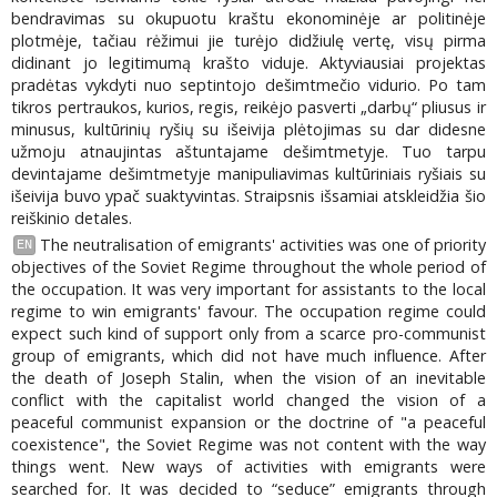
bendravimas su okupuotu kraštu ekonominėje ar politinėje
plotmėje, tačiau rėžimui jie turėjo didžiulę vertę, visų pirma
didinant jo legitimumą krašto viduje. Aktyviausiai projektas
pradėtas vykdyti nuo septintojo dešimtmečio vidurio. Po tam
tikros pertraukos, kurios, regis, reikėjo pasverti „darbų“ pliusus ir
minusus, kultūrinių ryšių su išeivija plėtojimas su dar didesne
užmoju atnaujintas aštuntajame dešimtmetyje. Tuo tarpu
devintajame dešimtmetyje manipuliavimas kultūriniais ryšiais su
išeivija buvo ypač suaktyvintas. Straipsnis išsamiai atskleidžia šio
reiškinio detales.
The neutralisation of emigrants' activities was one of priority
EN
objectives of the Soviet Regime throughout the whole period of
the occupation. It was very important for assistants to the local
regime to win emigrants' favour. The occupation regime could
expect such kind of support only from a scarce pro-communist
group of emigrants, which did not have much influence. After
the death of Joseph Stalin, when the vision of an inevitable
conflict with the capitalist world changed the vision of a
peaceful communist expansion or the doctrine of "a peaceful
coexistence", the Soviet Regime was not content with the way
things went. New ways of activities with emigrants were
searched for. It was decided to “seduce” emigrants through