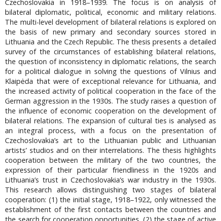
Czechoslovakia in 1918–1939. The focus is on analysis of
bilateral diplomatic, political, economic and military relations.
The multi-level development of bilateral relations is explored on
the basis of new primary and secondary sources stored in
Lithuania and the Czech Republic. The thesis presents a detailed
survey of the circumstances of establishing bilateral relations,
the question of inconsistency in diplomatic relations, the search
for a political dialogue in solving the questions of Vilnius and
Klaipėda that were of exceptional relevance for Lithuania, and
the increased activity of political cooperation in the face of the
German aggression in the 1930s. The study raises a question of
the influence of economic cooperation on the development of
bilateral relations. The expansion of cultural ties is analysed as
an integral process, with a focus on the presentation of
Czechoslovakia’s art to the Lithuanian public and Lithuanian
artists’ studios and on their interrelations. The thesis highlights
cooperation between the military of the two countries, the
expression of their particular friendliness in the 1920s and
Lithuania’s trust in Czechoslovakia’s war industry in the 1930s.
This research allows distinguishing two stages of bilateral
cooperation: (1) the initial stage, 1918–1922, only witnessed the
establishment of the first contacts between the countries and
the search for cooperation opportunities, (2) the stage of active