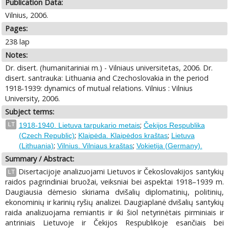
Publication Data:
Vilnius, 2006.
Pages:
238 lap
Notes:
Dr. disert. (humanitariniai m.) - Vilniaus universitetas, 2006. Dr.
disert. santrauka: Lithuania and Czechoslovakia in the period
1918-1939: dynamics of mutual relations. Vilnius : Vilnius
University, 2006.
Subject terms:
;
LT
1918-1940. Lietuva tarpukario metais
Čekijos Respublika
;
;
(Czech Republic)
Klaipėda. Klaipėdos kraštas
Lietuva
;
;
(Lithuania)
Vilnius. Vilniaus kraštas
Vokietija (Germany).
Summary / Abstract:
Disertacijoje analizuojami Lietuvos ir Čekoslovakijos santykių
LT
raidos pagrindiniai bruožai, veiksniai bei aspektai 1918–1939 m.
Daugiausia dėmesio skiriama dvišalių diplomatinių, politinių,
ekonominių ir karinių ryšių analizei. Daugiaplanė dvišalių santykių
raida analizuojama remiantis ir iki šiol netyrinėtais pirminiais ir
antriniais Lietuvoje ir Čekijos Respublikoje esančiais bei