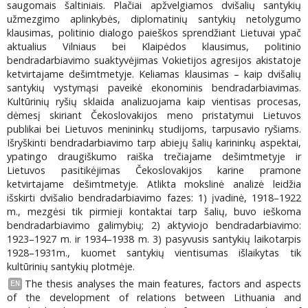
saugomais šaltiniais. Plačiai apžvelgiamos dvišalių santykių
užmezgimo aplinkybės, diplomatinių santykių netolygumo
klausimas, politinio dialogo paieškos sprendžiant Lietuvai ypač
aktualius Vilniaus bei Klaipėdos klausimus, politinio
bendradarbiavimo suaktyvėjimas Vokietijos agresijos akistatoje
ketvirtajame dešimtmetyje. Keliamas klausimas – kaip dvišalių
santykių vystymąsi paveikė ekonominis bendradarbiavimas.
Kultūrinių ryšių sklaida analizuojama kaip vientisas procesas,
dėmesį skiriant Čekoslovakijos meno pristatymui Lietuvos
publikai bei Lietuvos menininkų studijoms, tarpusavio ryšiams.
Išryškinti bendradarbiavimo tarp abiejų šalių karininkų aspektai,
ypatingo draugiškumo raiška trečiajame dešimtmetyje ir
Lietuvos pasitikėjimas Čekoslovakijos karine pramone
ketvirtajame dešimtmetyje. Atlikta mokslinė analizė leidžia
išskirti dvišalio bendradarbiavimo fazes: 1) įvadinė, 1918–1922
m., mezgėsi tik pirmieji kontaktai tarp šalių, buvo ieškoma
bendradarbiavimo galimybių; 2) aktyviojo bendradarbiavimo:
1923–1927 m. ir 1934–1938 m. 3) pasyvusis santykių laikotarpis
1928–1931m., kuomet santykių vientisumas išlaikytas tik
kultūrinių santykių plotmėje.
The thesis analyses the main features, factors and aspects
EN
of the development of relations between Lithuania and