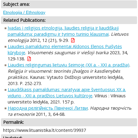
Subject area:
Etnologija / Ethnology
Related Publications:
Įvadas į religijos etnologiją, liaudies religiją ir liaudiškąjį
pamaldumą: paradigmų ir tyrimo turinio klausimai
.
Lietuvos
etnologija
2012, 12 (21), 9-29.
Liaudies pamaldumo elementai Aldonos Elenos Puišytės
kūryboje
.
Visuomenės saugumas ir viešoji tvarka
2023, 34,
129-138.
Liaudies religingumas lietuvių šeimoje (XX a. - XXI a. pradžia)
.
Religija ir visuomenė: teorinės įžvalgos ir kasdienybės
praktikos.
Kaunas: Vytauto Didžiojo universiteto leidykla,
2013. P. 252-273.
Liaudiškasis pamaldumas: naratyvai apie šventuosius XX a.
vidurio - XXI a. pradžios Lietuvos kultūroje
. Vilnius : Vilniaus
universiteto leidykla, 2021. 157 p.
Народна релігійність Північної Литви
.
Народна творчість
та етнологія
2011, 3, 64-68.
Permalink:
https://www.lituanistika.lt/content/39937