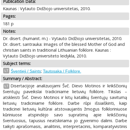
Publication Data:
Kaunas : Vytauto Didžiojo universitetas, 2010.
Pages:
181 p
Notes:
Dr. disert. (humanit. m.) - Vytauto Didžiojo universitetas, 2010.
Dr. disert. santrauka: Images of the blessed Mother of God and
christian saints in traditional Lithuanian folklore. Kaunas :
Vytauto Didžiojo universiteto leidykla, 2010.
Subject terms:
;
LT
Šventieji / Saints
Tautosaka / Folklore.
Summary / Abstract:
Disertacijoje analizuojami Švč. Dievo Motinos ir krikščionių
LT
šventųjų paveikslai tradiciniame lietuvių folklore. Tikslas –
atskleisti Švč. Dievo Motinos ir kitų katalikų šventųjų savitumą
lietuvių tradiciniame folklore. Darbe rūpi išsiaiškinti, kaip
tradicinei lietuvių kultūrai atstovaujantis žmogus folkloriniuose
kūriniuose atspindėjo savo supratimą apie krikščionių
šventuosius, tapusius neatskiriama jo gyvenimo dalimi. Darbe
taikyti aprašomasis, analitinis, interpretacinis, komparatyvistinis