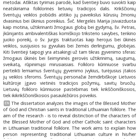
metodai. Atliktas tyrimas parodė, kad šventieji buvo suvokti kaip
neatskiriama folklorinės lietuvių tradicijos dalis. Krikščionių
šventųjų veiklos pobūdis atitiko jų paveikslus kūrusių žmonių
dvasinius bei ūkinius poreikius. Švč. Mergelės Marija įsivaizduota
kaip motina, užtikrinanti žmogaus globą bei gydymą, šv. Petras,
įkūnijantis ambivalentiškas komiškojo triksterio savybes, tenkino
juoko poreikį, o šv. Jurgis traktuotas kaip herojus bei ūkinės
veiklos, susijusios su gyvuliais bei žemės derlingumu, globėjas.
Kiti šventieji taipogi yra atsakingi už tam tikras gyvenimo sferas:
žmogaus ūkinės bei šeimyninės gerovės užtikrinimą, saugumą,
sveikatą, rūpinimąsi mirusiaisiais. Folkloro kūriniuose svarbu
perteikti lemiamus šventųjų gyvenimo įvykius, turėjusius įtakos
jų veiklos sferoms. Šventųjų personažai žemdirbiškoje Lietuvos
kultūroje įgavo vietinės tradicijos požymių, savitų bruožų.
Lietuvių folkloro kūriniuose pastebimas tiek krikščioniškosios,
tiek ikikrikščioniškosios pasaulėžiūros poveikis.
The dissertation analyzes the images of the Blessed Mother
EN
of God and Christian saints in traditional Lithuanian folklore. The
aim of the research - is to reveal distinction of the characters of
the Blessed Mother of God and other Catholic saint characters
in Lithuanian traditional folklore. The work aims to explain how
person representing traditional Lithuanian culture in his/her