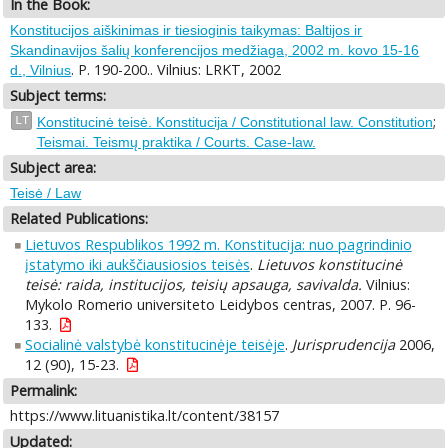
In the Book:
Konstitucijos aiškinimas ir tiesioginis taikymas: Baltijos ir
Skandinavijos šalių konferencijos medžiaga, 2002 m. kovo 15-16
. P. 190-200.. Vilnius: LRKT, 2002
d., Vilnius
Subject terms:
;
LT
Konstitucinė teisė. Konstitucija / Constitutional law. Constitution
Teismai. Teismų praktika / Courts. Case-law.
Subject area:
Teisė / Law
Related Publications:
Lietuvos Respublikos 1992 m. Konstitucija: nuo pagrindinio
įstatymo iki aukščiausiosios teisės
.
Lietuvos konstitucinė
teisė: raida, institucijos, teisių apsauga, savivalda.
Vilnius:
Mykolo Romerio universiteto Leidybos centras, 2007. P. 96-
133.
Socialinė valstybė konstitucinėje teisėje
.
Jurisprudencija
2006,
12 (90), 15-23.
Permalink:
https://www.lituanistika.lt/content/38157
Updated: