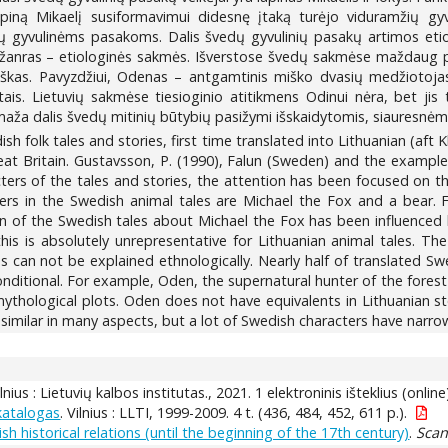
ną Mikaelį susiformavimui didesnę įtaką turėjo viduramžių gyvu
uvių gyvulinėms pasakoms. Dalis švedų gyvulinių pasakų artimos eti
tas žanras – etiologinės sakmės. Išverstose švedų sakmėse maždaug p
giškas. Pavyzdžiui, Odenas – antgamtinis miško dvasių medžioto
etais. Lietuvių sakmėse tiesioginio atitikmens Odinui nėra, bet ji
maža dalis švedų mitinių būtybių pasižymi išskaidytomis, siauresnėmis
sh folk tales and stories, first time translated into Lithuanian (aft K
at Britain. Gustavsson, P. (1990), Falun (Sweden) and the examples 
rs of the tales and stories, the attention has been focused on the 
rs in the Swedish animal tales are Michael the Fox and a bear. F
on of the Swedish tales about Michael the Fox has been influenced 
this is absolutely unrepresentative for Lithuanian animal tales. Th
es can not be explained ethnologically. Nearly half of translated S
conditional. For example, Oden, the supernatural hunter of the forest
thological plots. Oden does not have equivalents in Lithuanian stor
similar in many aspects, but a lot of Swedish characters have narro
ilnius : Lietuvių kalbos institutas., 2021. 1 elektroninis išteklius (online
katalogas
. Vilnius : LLTI, 1999-2009. 4 t. (436, 484, 452, 611 p.).
 historical relations (until the beginning of the 17th century)
.
Scan