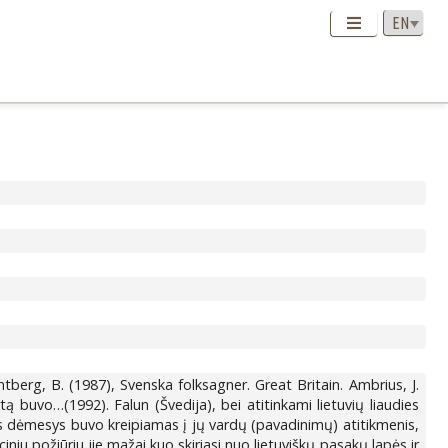
tberg, B. (1987), Svenska folksagner. Great Britain. Ambrius, J.
 buvo…(1992). Falun (Švedija), bei atitinkami lietuvių liaudies
nis dėmesys buvo kreipiamas į jų vardų (pavadinimų) atitikmenis,
ciniu požiūriu jie mažai kuo skiriasi nuo lietuviškų pasakų lapės ir