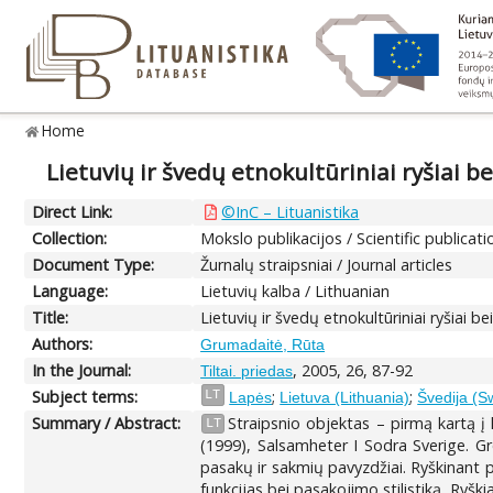
Home
Lietuvių ir švedų etnokultūriniai ryšiai b
Direct Link:
©InC – Lituanistika
Collection:
Mokslo publikacijos / Scientific publicati
Document Type:
Žurnalų straipsniai / Journal articles
Language:
Lietuvių kalba / Lithuanian
Title:
Lietuvių ir švedų etnokultūriniai ryšiai b
Authors:
Grumadaitė, Rūta
In the Journal:
, 2005, 26, 87-92
Tiltai. priedas
Subject terms:
;
;
LT
Lapės
Lietuva (Lithuania)
Švedija (S
Summary / Abstract:
Straipsnio objektas – pirmą kartą į 
LT
(1999), Salsamheter I Sodra Sverige. Gr
pasakų ir sakmių pavyzdžiai. Ryškinant p
funkcijas bei pasakojimo stilistiką. Ryški