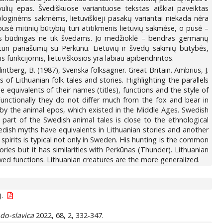
lių epas. Švediškuose variantuose tekstas aiškiai paveiktas
ologinėms sakmėms, lietuviškieji pasakų variantai niekada nėra
usė mitinių būtybių turi atitikmenis lietuvių sakmėse, o pusė –
jas būdingas ne tik švedams. Jo medžioklė – bendras germanų
s turi panašumų su Perkūnu. Lietuvių ir švedų sakmių būtybės,
 funkcijomis, lietuviškosios yra labiau apibendrintos.
lintberg, B. (1987), Svenska folksagner. Great Britain. Ambrius, J.
of Lithuanian folk tales and stories. Highlighting the parallels
equivalents of their names (titles), functions and the style of
unctionally they do not differ much from the fox and bear in
by the animal epos, which existed in the Middle Ages. Swedish
e part of the Swedish animal tales is close to the ethnological
wedish myths have equivalents in Lithuanian stories and another
 spirits is typical not only in Sweden. His hunting is the common
ies but it has similarities with Perkūnas (Thunder). Lithuanian
wed functions. Lithuanian creatures are the more generalized.
).
do-slavica
2022, 68, 2, 332-347.