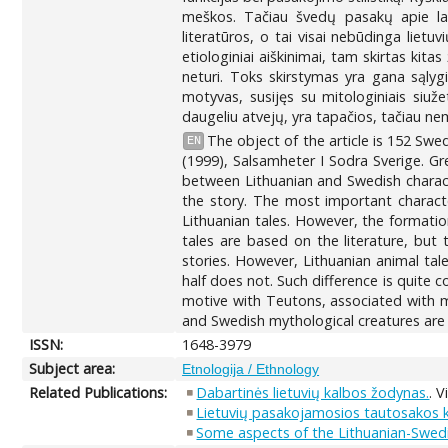
meškos. Tačiau švedų pasakų apie lapi
literatūros, o tai visai nebūdinga liet
etiologiniai aiškinimai, tam skirtas ki
neturi. Toks skirstymas yra gana sąly
motyvas, susijęs su mitologiniais siuž
daugeliu atvejų, yra tapačios, tačiau ne
The object of the article is 152 Swedi
EN
(1999), Salsamheter I Sodra Sverige. Gre
between Lithuanian and Swedish characte
the story. The most important characte
Lithuanian tales. However, the formati
tales are based on the literature, but 
stories. However, Lithuanian animal tal
half does not. Such difference is quite 
motive with Teutons, associated with my
and Swedish mythological creatures are 
ISSN:
1648-3979
Subject area:
Etnologija / Ethnology
Related Publications:
Dabartinės lietuvių kalbos žodynas.
. V
Lietuvių pasakojamosios tautosakos 
Some aspects of the Lithuanian-Swedish