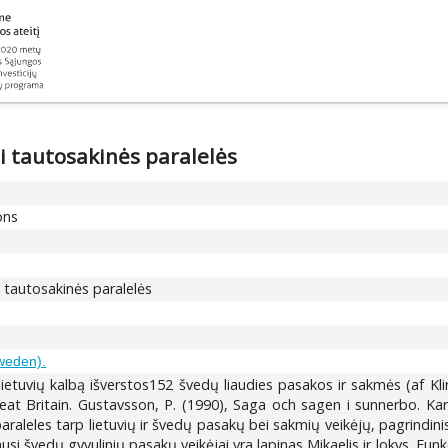
ei tautosakinės paralelės
ons
ei tautosakinės paralelės
weden).
lietuvių kalbą išverstos152 švedų liaudies pasakos ir sakmės (af Klin
eat Britain. Gustavsson, P. (1990), Saga och sagen i sunnerbo. Kartą
araleles tarp lietuvių ir švedų pasakų bei sakmių veikėjų, pagrindi
ausi švedų gyvulinių pasakų veikėjai yra lapinas Mikaelis ir lokys. Funk