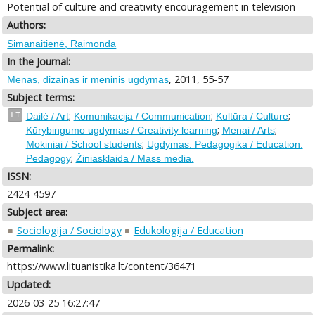
Potential of culture and creativity encouragement in television
Authors:
Simanaitienė, Raimonda
In the Journal:
, 2011, 55-57
Menas, dizainas ir meninis ugdymas
Subject terms:
;
;
;
LT
Dailė / Art
Komunikacija / Communication
Kultūra / Culture
;
;
Kūrybingumo ugdymas / Creativity learning
Menai / Arts
;
Mokiniai / School students
Ugdymas. Pedagogika / Education.
;
Pedagogy
Žiniasklaida / Mass media.
ISSN:
2424-4597
Subject area:
Sociologija / Sociology
Edukologija / Education
Permalink:
https://www.lituanistika.lt/content/36471
Updated:
2026-03-25 16:27:47