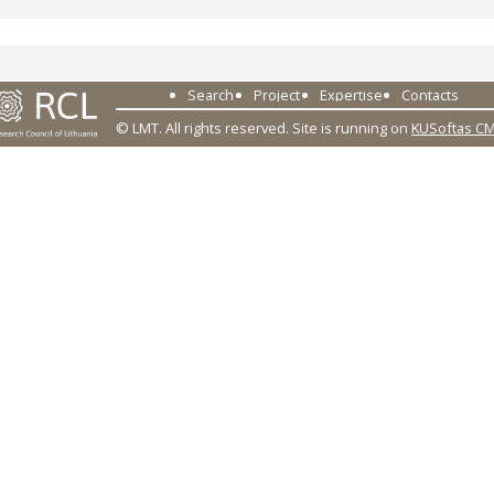
Search
Project
Expertise
Contacts
© LMT. All rights reserved.
Site is running on
KUSoftas C