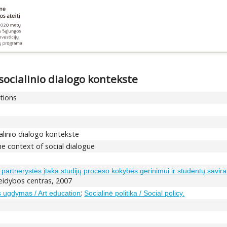
socialinio dialogo kontekste
ations
alinio dialogo kontekste
the context of social dialogue
artnerystės įtaka studijų proceso kokybės gerinimui ir studentų savira
Leidybos centras, 2007
;
 ugdymas / Art education
Socialinė politika / Social policy.