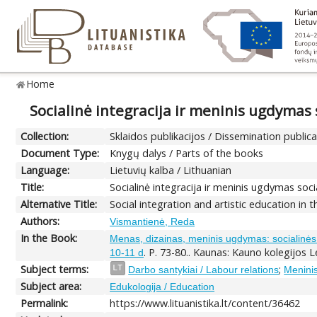
Home
Socialinė integracija ir meninis ugdymas 
Collection:
Sklaidos publikacijos / Dissemination public
Document Type:
Knygų dalys / Parts of the books
Language:
Lietuvių kalba / Lithuanian
Title:
Socialinė integracija ir meninis ugdymas soci
Alternative Title:
Social integration and artistic education in 
Authors:
Vismantienė, Reda
In the Book:
Menas, dizainas, meninis ugdymas: socialinės p
. P. 73-80.. Kaunas: Kauno kolegijos 
10-11 d
Subject terms:
;
LT
Darbo santykiai / Labour relations
Meninis
Subject area:
Edukologija / Education
Permalink:
https://www.lituanistika.lt/content/36462