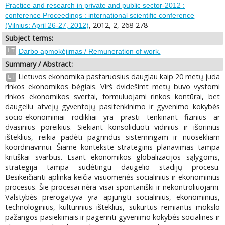
Practice and research in private and public sector-2012 :
conference Proceedings : international scientific conference
, 2012, 2, 268-278
(Vilnius: April 26-27, 2012)
Subject terms:
LT
Darbo apmokėjimas / Remuneration of work.
Summary / Abstract:
Lietuvos ekonomika pastaruosius daugiau kaip 20 metų juda
LT
rinkos ekonomikos bėgiais. Virš dvidešimt metų buvo vystomi
rinkos ekonomikos svertai, formuluojami rinkos kontūrai, bet
daugeliu atvejų gyventojų pasitenkinimo ir gyvenimo kokybės
socio-ekonominiai rodikliai yra prasti tenkinant fizinius ar
dvasinius poreikius. Siekiant konsoliduoti vidinius ir išorinius
išteklius, reikia padėti pagrindus sistemingam ir nuosekliam
koordinavimui. Šiame kontekste strateginis planavimas tampa
kritiškai svarbus. Esant ekonomikos globalizacijos sąlygoms,
strategija tampa sudėtingu daugelio stadijų procesu.
Besikeičianti aplinka keičia visuomenės socialinius ir ekonominius
procesus. Šie procesai nėra visai spontaniški ir nekontroliuojami.
Valstybės prerogatyva yra apjungti socialinius, ekonominius,
technologinius, kultūrinius išteklius, sukurtus remiantis mokslo
pažangos pasiekimais ir pagerinti gyvenimo kokybės socialines ir