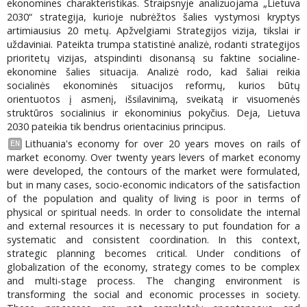
ekonomines charakteristikas. Straipsnyje analizuojama „Lietuva
2030“ strategija, kurioje nubrėžtos šalies vystymosi kryptys
artimiausius 20 metų. Apžvelgiami Strategijos vizija, tikslai ir
uždaviniai. Pateikta trumpa statistinė analizė, rodanti strategijos
prioritetų vizijas, atspindinti disonansą su faktine socialine-
ekonomine šalies situacija. Analizė rodo, kad šaliai reikia
socialinės ekonominės situacijos reformų, kurios būtų
orientuotos į asmenį, išsilavinimą, sveikatą ir visuomenės
struktūros socialinius ir ekonominius pokyčius. Deja, Lietuva
2030 pateikia tik bendrus orientacinius principus.
Lithuania's economy for over 20 years moves on rails of
EN
market economy. Over twenty years levers of market economy
were developed, the contours of the market were formulated,
but in many cases, socio-economic indicators of the satisfaction
of the population and quality of living is poor in terms of
physical or spiritual needs. In order to consolidate the internal
and external resources it is necessary to put foundation for a
systematic and consistent coordination. In this context,
strategic planning becomes critical. Under conditions of
globalization of the economy, strategy comes to be complex
and multi-stage process. The changing environment is
transforming the social and economic processes in society.