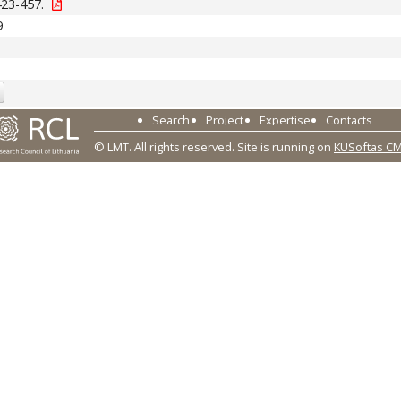
423-457.
9
Search
Project
Expertise
Contacts
© LMT. All rights reserved.
Site is running on
KUSoftas C