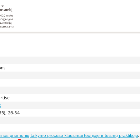
ons
rtise
s
35), 26-34
nos priemonių taikymo procese klausimai teorijoje ir teismų praktikoje