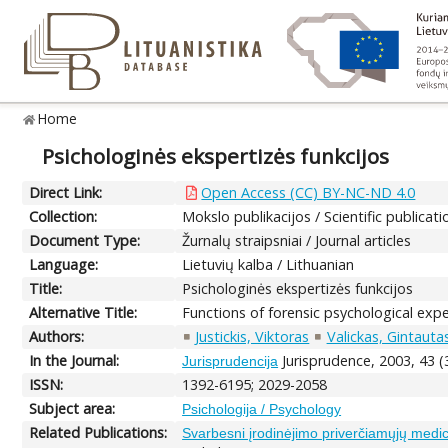
Home
Psichologinės ekspertizės funkcijos
Direct Link:
Open Access (CC) BY-NC-ND 4.0
Collection:
Mokslo publikacijos / Scientific publicati
Document Type:
Žurnalų straipsniai / Journal articles
Language:
Lietuvių kalba / Lithuanian
Title:
Psichologinės ekspertizės funkcijos
Alternative Title:
Functions of forensic psychological expe
Authors:
Justickis, Viktoras
Valickas, Gintauta
In the Journal:
Jurisprudence, 2003, 43 (
Jurisprudencija
ISSN:
1392-6195; 2029-2058
Subject area:
Psichologija / Psychology
Related Publications:
Svarbesni įrodinėjimo priverčiamųjų medici