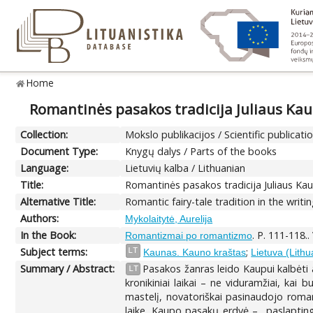
Home
Romantinės pasakos tradicija Juliaus Ka
Collection:
Mokslo publikacijos / Scientific publicati
Document Type:
Knygų dalys / Parts of the books
Language:
Lietuvių kalba / Lithuanian
Title:
Romantinės pasakos tradicija Juliaus Ka
Alternative Title:
Romantic fairy-tale tradition in the writi
Authors:
Mykolaitytė, Aurelija
In the Book:
. P. 111-118..
Romantizmai po romantizmo
Subject terms:
;
LT
Kaunas. Kauno kraštas
Lietuva (Lithu
Summary / Abstract:
Pasakos žanras leido Kaupui kalbėti a
LT
kronikiniai laikai – ne viduramžiai, ka
mastelį, novatoriškai pasinaudojo roma
laike. Kaupo pasakų erdvė – „paslaptinga