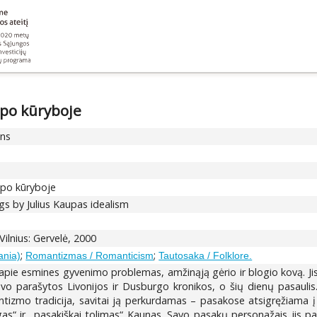
upo kūryboje
ons
upo kūryboje
ngs by Julius Kaupas idealism
 Vilnius: Gervelė, 2000
;
;
ania)
Romantizmas / Romanticism
Tautosaka / Folklore.
pie esmines gyvenimo problemas, amžinąją gėrio ir blogio kovą. Jis s
i buvo parašytos Livonijos ir Dusburgo kronikos, o šių dienų pasaul
ntizmo tradicija, savitai ją perkurdamas – pasakose atsigręžiama
s“ ir „pasakiškai tolimas“ Kaunas. Savo pasakų personažais jis pasir