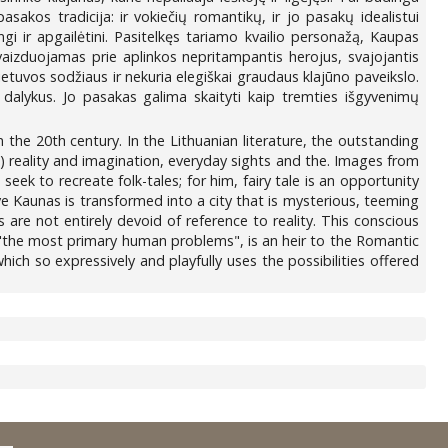
akos tradicija: ir vokiečių romantikų, ir jo pasakų idealistui
i ir apgailėtini. Pasitelkęs tariamo kvailio personažą, Kaupas
vaizduojamas prie aplinkos nepritampantis herojus, svajojantis
etuvos sodžiaus ir nekuria elegiškai graudaus klajūno paveikslo.
s dalykus. Jo pasakas galima skaityti kaip tremties išgyvenimų
he 20th century. In the Lithuanian literature, the outstanding
ies) reality and imagination, everyday sights and the. Images from
eek to recreate folk-tales; for him, fairy tale is an opportunity
ve Kaunas is transformed into a city that is mysterious, teeming
 are not entirely devoid of reference to reality. This conscious
to "the most primary human problems", is an heir to the Romantic
which so expressively and playfully uses the possibilities offered