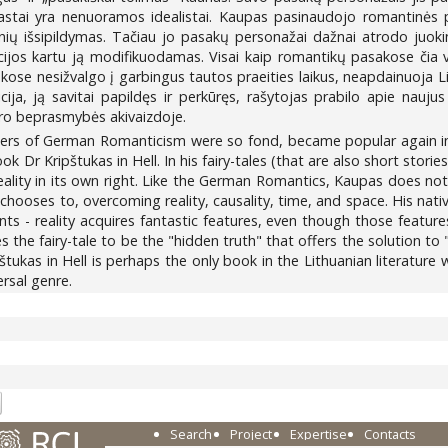
astai yra nenuoramos idealistai. Kaupas pasinaudojo romantinės pas
nių išsipildymas. Tačiau jo pasakų personažai dažnai atrodo juoking
cijos kartu ją modifikuodamas. Visai kaip romantikų pasakose čia 
kose nesižvalgo į garbingus tautos praeities laikus, neapdainuoja Li
ja, ją savitai papildęs ir perkūręs, rašytojas prabilo apie nauju
 karo beprasmybės akivaizdoje.
iters of German Romanticism were so fond, became popular again in t
ok Dr Kripštukas in Hell. In his fairy-tales (that are also short stor
ality in its own right. Like the German Romantics, Kaupas does not s
chooses to, overcoming reality, causality, time, and space. His nati
nts - reality acquires fantastic features, even though those features
es the fairy-tale to be the "hidden truth" that offers the solution 
ipštukas in Hell is perhaps the only book in the Lithuanian literature 
rsal genre.
5
Search
Project
Expertise
Contacts