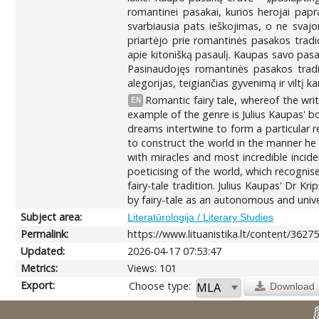
romantinei pasakai, kurios herojai papr
svarbiausia pats ieškojimas, o ne svajo
priartėjo prie romantinės pasakos tradi
apie kitonišką pasaulį. Kaupas savo pasa
Pasinaudojęs romantinės pasakos tradici
alegorijas, teigiančias gyvenimą ir viltį
Romantic fairy tale, whereof the wr
EN
example of the genre is Julius Kaupas' bo
dreams intertwine to form a particular re
to construct the world in the manner he 
with miracles and most incredible incide
poeticising of the world, which recognis
fairy-tale tradition. Julius Kaupas' Dr Kr
by fairy-tale as an autonomous and unive
Subject area:
Literatūrologija / Literary Studies
Permalink:
https://www.lituanistika.lt/content/3627
Updated:
2026-04-17 07:53:47
Metrics:
Views: 101
Export:
Choose type:
Download