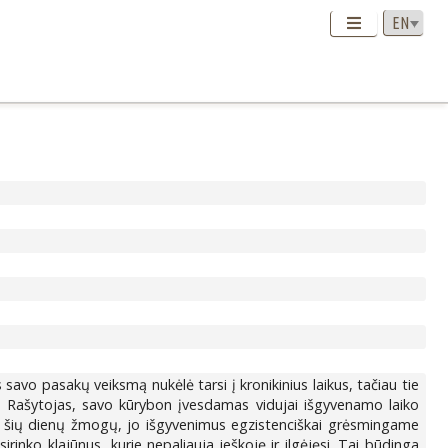
avo pasakų veiksmą nukėlė tarsi į kronikinius laikus, tačiau tie
is. Rašytojas, savo kūrybon įvesdamas vidujai išgyvenamo laiko
 į šių dienų žmogų, jo išgyvenimus egzistenciškai grėsmingame
inko klajūnus, kurie nepaliauja ieškoję ir ilgėjęsi. Tai būdinga