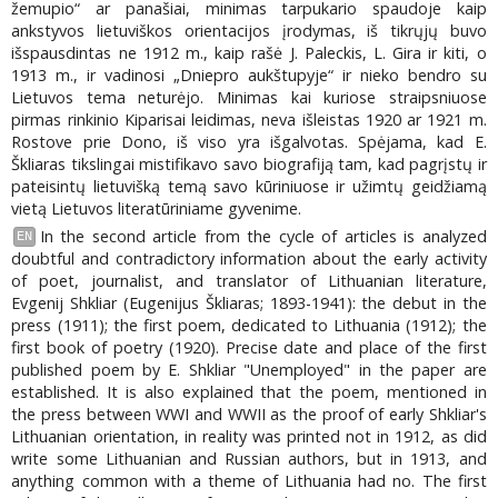
žemupio“ ar panašiai, minimas tarpukario spaudoje kaip
ankstyvos lietuviškos orientacijos įrodymas, iš tikrųjų buvo
išspausdintas ne 1912 m., kaip rašė J. Paleckis, L. Gira ir kiti, o
1913 m., ir vadinosi „Dniepro aukštupyje“ ir nieko bendro su
Lietuvos tema neturėjo. Minimas kai kuriose straipsniuose
pirmas rinkinio Kiparisai leidimas, neva išleistas 1920 ar 1921 m.
Rostove prie Dono, iš viso yra išgalvotas. Spėjama, kad E.
Škliaras tikslingai mistifikavo savo biografiją tam, kad pagrįstų ir
pateisintų lietuvišką temą savo kūriniuose ir užimtų geidžiamą
vietą Lietuvos literatūriniame gyvenime.
In the second article from the cycle of articles is analyzed
EN
doubtful and contradictory information about the early activity
of poet, journalist, and translator of Lithuanian literature,
Evgenij Shkliar (Eugenijus Škliaras; 1893-1941): the debut in the
press (1911); the first poem, dedicated to Lithuania (1912); the
first book of poetry (1920). Precise date and place of the first
published poem by E. Shkliar "Unemployed" in the paper are
established. It is also explained that the poem, mentioned in
the press between WWI and WWII as the proof of early Shkliar's
Lithuanian orientation, in reality was printed not in 1912, as did
write some Lithuanian and Russian authors, but in 1913, and
anything common with a theme of Lithuania had no. The first