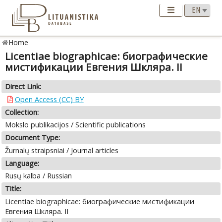
Home
Licentiae biographicae: биографические
мистификации Евгения Шкляра. II
Direct Link:
Open Access (CC) BY
Collection:
Mokslo publikacijos / Scientific publications
Document Type:
Žurnalų straipsniai / Journal articles
Language:
Rusų kalba / Russian
Title:
Licentiae biographicae: биографические мистификации
Евгения Шкляра. II