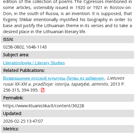
edition of the collection of poems The Cypresses mentioned in
some articles, ostensibly issued in 1920 or 1921 in Rostov-on-
Don, in the south of Russia, is an invention. It is supposed, that
Evgenij Shkliar intentionally mystified his biography in order to
base and justify the Lithuanian theme in its verses and to take a
desired place in the Lithuanian literary life.
ISSN:
0258-0802; 1648-1143
Subject area:
Literatūrologija / Literary Studies
Related Publications:
.
Lietuvos
Возвращение русской культуры Литвы из забвения.
rusai XX-XXI a. pradžioje: istorija, tapatybė, atmintis.
2013 P.
256-315, 394-395.
Permalink:
https://www.lituanistika.lt/content/36228
Updated:
2026-02-25 13:47:07
Metrics: