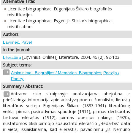
Alternative Title:
Licentiae biographicae: Eugenijaus Škliaro biografinės
mistifikacijos
Licentiae biographicae: Evgenij's Shkliar's biographical
mistifications
Authors:
Lavrinec, Pavel
In the Journal:
[Li(Vilnius. Online)] Literature, 2004, 46 (2), 92-103
Literatūra
Subject terms:
;
LT
Atsiminimai. Biografijos / Memories. Biographies
Poezija /
Poetry.
Summary / Abstract:
Antrame ciklo straipsnyje analizuojama abejotina ir
LT
prieštaringa informacija apie ankstyvą poeto, žurnalisto, lietuvių
literatūros vertėjo Eugenijaus Škliaro (1893-1941) literatūrinę
veiklą: pirmas pasirodymas spaudoje (1911), pirmas dedikuotas
Lietuvai eilėraštis (1912), pirmas poezijos rinkinys (1920),
nustatomos tiksli pirmojo spausdinto eilėraščio „Bedarbis“ data
ir vieta; išsiaiškinama, kad eilėraštis, pavadinimu „Iš Nemuno