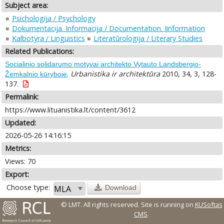
Subject area:
Psichologija / Psychology
Dokumentacija. Informacija / Documentation. Iinformation
Kalbotyra / Linguistics
Literatūrologija / Literary Studies
Related Publications:
Socialinio solidarumo motyvai architekto Vytauto Landsbergio-
.
Urbanistika ir architektūra
2010, 34, 3, 128-
Žemkalnio kūryboje
137.
Permalink:
https://www.lituanistika.lt/content/3612
Updated:
2026-05-26 14:16:15
Metrics:
Views: 70
Export:
Choose type:
Download
© LMT. All rights reserved.
Site is running on
KUSoftas
CMS
.