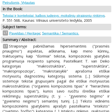
Petrušonis, Vytautas
In the Book:
.
Tekstai ir kontekstai: kalbos judesys: mokslinių straipsnių rinkinys
P. 551-568.. Kaunas: Vilniaus universiteto leidykla, 2005
Subject terms:
;
LT
Paveldas / Heritage
Semantika / Semantics.
Summary / Abstract:
Straipsnyje pabrėžiamas hipersemantinis ("prasmės
LT
priaugimo") aspektas, aiškinama, kaip meno kūrinių,
traktuojamų kaip "išoriniai" tekstai, kompozicinės ypatybės
programuoja recipiento sąmonę. Pasitelkiant T. van Deiko
kategorijas "makrostruktūra", "superstruktūra",
"makropropozicija", "makrotaisyklė" aprašoma etiškai
motyvuotų diagnostinių kategorijų sistema. [...] Siūlomoje
sistemoje tekstai grupuojami pagal dvi etiškai motyvuotas
makrostruktūras ("organinis kompozicinis tipas" ir "hierarchinis
kompozicinis tipas"), kurios savo ruožtu išreiškia etiškai
reikšmingų superstruktūrų (t. y. - "gyvenimo teigimo" ir
"gyvenimo neigimo") semantinį turinį. [...] Teksto vidinėms
kompozicinėms ypatybėms aprašyti pasitelkiama "inteksto"
("svetimo žodžio") kategorija [...] Intekstų rinkinys, realizuotas