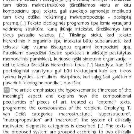
tam tikros makrostruktūros (išreiškiamos vienu ar kitu
kompoziciniu tipu) tekste, gali suvokėjo sąmonėje implikuoti
tam tikrų etiškai reikšmingų makropropozicija - paslėptą
prasmę. [...] Teksto ideologinės programos tipą lemia vyraujanti
vaidmenų struktūra, kurią įkūnija intekstai, išreiškiantys tam
tikrus pasaulio vaizdus. [...] Tikslinga siekti, kad tekste
hierarchinio ir organinio tipų intekstai būtų subalansuoti, kad
tekstas kaip visuma išsaugotų organinį kompozicinį tipą.
Pateikiami pavyzdžiai (teatro spektaklis ir aikštėje pastatytas
memorialinis paminklas), kuriuose ryški simetrinė organizacija ir
dėl to labiau išreikštas hierarchinis tipas. [...] Nurodyta, kad šie
poetologiniai svarstymai gali būti traktuojami kaip tam tikros
tyrimų krypties, tam tikros disciplinos, kuri sąlygiškai galėtume
pavadinti "ekologine poetika", paraiška.
The article emphasizes the hyper-semantic ("increase of the
EN
meaning") aspect and explains how the compositional
peculiarities of pieces of art, treated as “external” texts,
programme the consciousness of the recipient. Employing T.
van Deik’s categories “macrostructure”, “superstructure”,
“macroproposition” and “macrorule”, the system of ethically
motivated diagnostic categories is described. [...] The texts in
the proposed system are grouped according to two ethically