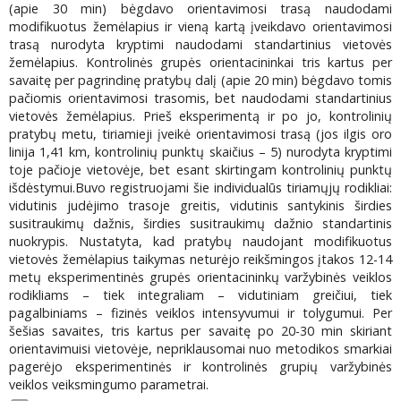
(apie 30 min) bėgdavo orientavimosi trasą naudodami
modifikuotus žemėlapius ir vieną kartą įveikdavo orientavimosi
trasą nurodyta kryptimi naudodami standartinius vietovės
žemėlapius. Kontrolinės grupės orientacininkai tris kartus per
savaitę per pagrindinę pratybų dalį (apie 20 min) bėgdavo tomis
pačiomis orientavimosi trasomis, bet naudodami standartinius
vietovės žemėlapius. Prieš eksperimentą ir po jo, kontrolinių
pratybų metu, tiriamieji įveikė orientavimosi trasą (jos ilgis oro
linija 1,41 km, kontrolinių punktų skaičius – 5) nurodyta kryptimi
toje pačioje vietovėje, bet esant skirtingam kontrolinių punktų
išdėstymui.Buvo registruojami šie individualūs tiriamųjų rodikliai:
vidutinis judėjimo trasoje greitis, vidutinis santykinis širdies
susitraukimų dažnis, širdies susitraukimų dažnio standartinis
nuokrypis. Nustatyta, kad pratybų naudojant modifikuotus
vietovės žemėlapius taikymas neturėjo reikšmingos įtakos 12-14
metų eksperimentinės grupės orientacininkų varžybinės veiklos
rodikliams – tiek integraliam – vidutiniam greičiui, tiek
pagalbiniams – fizinės veiklos intensyvumui ir tolygumui. Per
šešias savaites, tris kartus per savaitę po 20-30 min skiriant
orientavimuisi vietovėje, nepriklausomai nuo metodikos smarkiai
pagerėjo eksperimentinės ir kontrolinės grupių varžybinės
veiklos veiksmingumo parametrai.