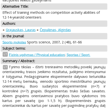
varžybinės veiklos gebėjimams
Alternative Title:
Effect of training methods on competition activity abilities of
12-14-yearold orienteers
Authors:
Grajauskas, Lauras
Čepulėnas, Algirdas
In the Journal:
Sports science, 2007, 2 (48), 61-66
Sporto mokslas
Subject terms:
;
LT
Fizinis ugdymas / Physical education
Sportas / Sport.
Summary / Abstract:
Tyrimo tikslas – ištirti treniravimo metodikų poveikį jaunųjų
LT
orientacininkų trasos įveikimo rezultatui, judėjimo intensyvumui
ir tolygumui. Pedagoginiame eksperimente dalyvavo keturiolika
12-14 metų berniukų, vienodo sportinio meistriškumo jaunųjų
orientacininkų. Buvo sudarytos eksperimentinė (n=7) ir
kontrolinė (n=7) grupės. Eksperimentas truko šešias savaites.
Abiem grupėms orientavimosi pratybos buvo vykdomos tris
kartus per savaitę (po 1-1,5 h). Eksperimentinės grupės
orientacininkai du kartus per savaitę per pagrindinę pratybų dalį