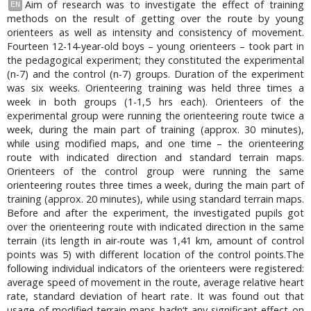
Aim of research was to investigate the effect of training
EN
methods on the result of getting over the route by young
orienteers as well as intensity and consistency of movement.
Fourteen 12-14-year-old boys – young orienteers – took part in
the pedagogical experiment; they constituted the experimental
(n-7) and the control (n-7) groups. Duration of the experiment
was six weeks. Orienteering training was held three times a
week in both groups (1-1,5 hrs each). Orienteers of the
experimental group were running the orienteering route twice a
week, during the main part of training (approx. 30 minutes),
while using modified maps, and one time – the orienteering
route with indicated direction and standard terrain maps.
Orienteers of the control group were running the same
orienteering routes three times a week, during the main part of
training (approx. 20 minutes), while using standard terrain maps.
Before and after the experiment, the investigated pupils got
over the orienteering route with indicated direction in the same
terrain (its length in air-route was 1,41 km, amount of control
points was 5) with different location of the control points.The
following individual indicators of the orienteers were registered:
average speed of movement in the route, average relative heart
rate, standard deviation of heart rate. It was found out that
usage of modified terrain maps hadn‘t any significant effect on