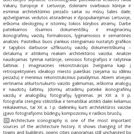
Vakarų Europoje ir Lietuvoje, išskiriami svarbiausi kūrėjai ir
esminiai architektūrinio peizažo saitai su mūsų šalies daile;
apžvelgiamas vedutos atsiradimas ir išpopuliarėjimas Lietuvoje,
ieškoma ideologinių ir istorinių tokios kūrybos atramų. Darbe
pateikiamos išsamios dokumentiškų ir imaginacinių
ikonografinių vaizdų formaliosios, lyginamosios ir semantinės
analizės. Pasitelkus šiuos įrankius stengiamasi nustatyti grafikos
ir tapybos darbuose užfiksuotų vaizdų dokumentiškumą –
detalumą ir atitikimą realiam architektūros vaizdui. Analizei
naudojamas tyrimai natūroje, senosios fotografijos ir rašytiniai
šaltiniai. Į imaginacines rekonstrukcijas žvelgiama kaip į
retrospektyvines idealiojo miesto paieškas (siejama su idiliniu
peizažu) ir meninius rekonstrukcinius pasiūlymus. Abiem atvejais
vertinama atkurto/sukurto vaizdo galimumas, ieškoma analogų
ir naudotų šaltinių. Įdomių atradimų pateikė ikonografinių
vaizdų ir analogiškų fotografijų lyginimas. Jei XIX a. II p.
fotografai stengėsi stilistiškai ir tematiškai atitikti dailei keliamus
reikalavimus, tai XX a. I p. dailininkų kurti architektūros vaizdai
įgavo fotografijoms būdingų kompozicinių ir raiškos bruožų.
Architecture iconography is one of the most important
EN
sources of the architecture history. It shows changing of the
towns and buildings, opens cities panoramas still unchanged by