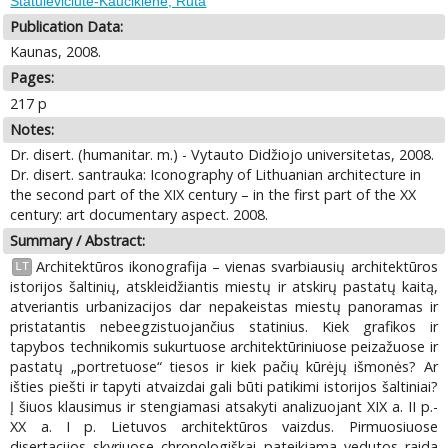
Statulevičiutė-Kaučikienė, Rūta
Publication Data:
Kaunas, 2008.
Pages:
217 p
Notes:
Dr. disert. (humanitar. m.) - Vytauto Didžiojo universitetas, 2008.
Dr. disert. santrauka: Iconography of Lithuanian architecture in
the second part of the XIX century – in the first part of the XX
century: art documentary aspect. 2008.
Summary / Abstract:
Architektūros ikonografija – vienas svarbiausių architektūros
LT
istorijos šaltinių, atskleidžiantis miestų ir atskirų pastatų kaitą,
atveriantis urbanizacijos dar nepakeistas miestų panoramas ir
pristatantis nebeegzistuojančius statinius. Kiek grafikos ir
tapybos technikomis sukurtuose architektūriniuose peizažuose ir
pastatų „portretuose“ tiesos ir kiek pačių kūrėjų išmonės? Ar
išties piešti ir tapyti atvaizdai gali būti patikimi istorijos šaltiniai?
Į šiuos klausimus ir stengiamasi atsakyti analizuojant XIX a. II p.-
XX a. I p. Lietuvos architektūros vaizdus. Pirmuosiuose
disertacijos skyriuose chronologiškai pateikiama vedutos raida