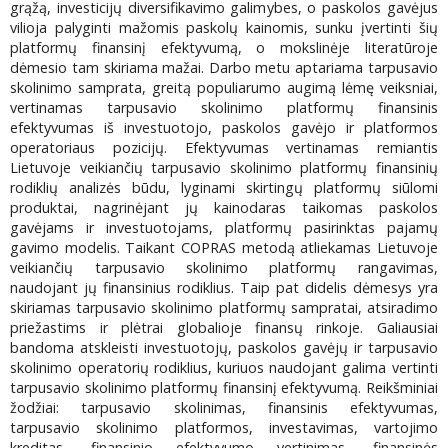
grąžą, investicijų diversifikavimo galimybes, o paskolos gavėjus
vilioja palyginti mažomis paskolų kainomis, sunku įvertinti šių
platformų finansinį efektyvumą, o mokslinėje literatūroje
dėmesio tam skiriama mažai. Darbo metu aptariama tarpusavio
skolinimo samprata, greitą populiarumo augimą lėmę veiksniai,
vertinamas tarpusavio skolinimo platformų finansinis
efektyvumas iš investuotojo, paskolos gavėjo ir platformos
operatoriaus pozicijų. Efektyvumas vertinamas remiantis
Lietuvoje veikiančių tarpusavio skolinimo platformų finansinių
rodiklių analizės būdu, lyginami skirtingų platformų siūlomi
produktai, nagrinėjant jų kainodaras taikomas paskolos
gavėjams ir investuotojams, platformų pasirinktas pajamų
gavimo modelis. Taikant COPRAS metodą atliekamas Lietuvoje
veikiančių tarpusavio skolinimo platformų rangavimas,
naudojant jų finansinius rodiklius. Taip pat didelis dėmesys yra
skiriamas tarpusavio skolinimo platformų sampratai, atsiradimo
priežastims ir plėtrai globalioje finansų rinkoje. Galiausiai
bandoma atskleisti investuotojų, paskolos gavėjų ir tarpusavio
skolinimo operatorių rodiklius, kuriuos naudojant galima vertinti
tarpusavio skolinimo platformų finansinį efektyvumą. Reikšminiai
žodžiai: tarpusavio skolinimas, finansinis efektyvumas,
tarpusavio skolinimo platformos, investavimas, vartojimo
kreditas, finansinio efektyvumo vertinimas, finansinės