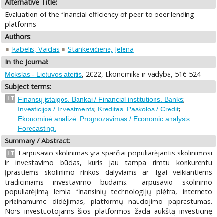
Alternative Title:
Evaluation of the financial efficiency of peer to peer lending
platforms
Authors:
Kabelis, Vaidas
Stankevičienė, Jelena
In the Journal:
, 2022, Ekonomika ir vadyba, 516-524
Mokslas - Lietuvos ateitis
Subject terms:
;
LT
Finansų įstaigos. Bankai / Financial institutions. Banks
;
;
Investicijos / Investments
Kreditas. Paskolos / Credit
Ekonominė analizė. Prognozavimas / Economic analysis.
Forecasting.
Summary / Abstract:
Tarpusavio skolinimas yra sparčiai populiarėjantis skolinimosi
LT
ir investavimo būdas, kuris jau tampa rimtu konkurentu
įprastiems skolinimo rinkos dalyviams ar ilgai veikiantiems
tradiciniams investavimo būdams. Tarpusavio skolinimo
populiarėjimą lemia finansinių technologijų plėtra, interneto
prieinamumo didėjimas, platformų naudojimo paprastumas.
Nors investuotojams šios platformos žada aukštą investicinę