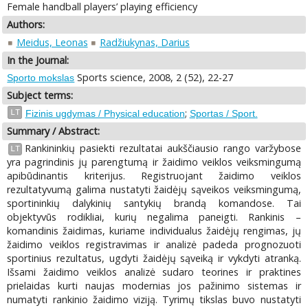
Female handball players’ playing efficiency
Authors:
Meidus, Leonas
Radžiukynas, Darius
In the Journal:
Sports science, 2008, 2 (52), 22-27
Sporto mokslas
Subject terms:
;
LT
Fizinis ugdymas / Physical education
Sportas / Sport.
Summary / Abstract:
Rankininkių pasiekti rezultatai aukščiausio rango varžybose
LT
yra pagrindinis jų parengtumą ir žaidimo veiklos veiksmingumą
apibūdinantis kriterijus. Registruojant žaidimo veiklos
rezultatyvumą galima nustatyti žaidėjų sąveikos veiksmingumą,
sportininkių dalykinių santykių brandą komandose. Tai
objektyvūs rodikliai, kurių negalima paneigti. Rankinis –
komandinis žaidimas, kuriame individualus žaidėjų rengimas, jų
žaidimo veiklos registravimas ir analizė padeda prognozuoti
sportinius rezultatus, ugdyti žaidėjų sąveiką ir vykdyti atranką.
Išsami žaidimo veiklos analizė sudaro teorines ir praktines
prielaidas kurti naujas modernias jos pažinimo sistemas ir
numatyti rankinio žaidimo viziją. Tyrimų tikslas buvo nustatyti