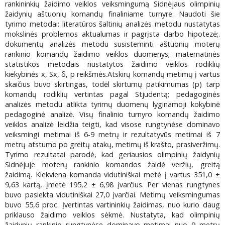
rankininkių žaidimo veiklos veiksmingumą Sidnėjaus olimpinių
žaidynių aštuonių komandų finaliniame turnyre. Naudoti šie
tyrimo metodai: literatūros šaltinių analizės metodu nustatytas
mokslinės problemos aktualumas ir pagrįsta darbo hipotezė;.
dokumentų analizės metodu susisteminti aštuonių moterų
rankinio komandų žaidimo veiklos duomenys; matematinės
statistikos metodais nustatytos žaidimo veiklos rodiklių
kiekybinės x, Sx, δ, p reikšmės.Atskirų komandų metimų į vartus
skaičius buvo skirtingas, todėl skirtumų patikimumas (p) tarp
komandų rodiklių vertintas pagal Stjudentą; pedagoginės
analizės metodu atlikta tyrimų duomenų lyginamoji kokybinė
pedagoginė analizė. Visų finalinio turnyro komandų žaidimo
veiklos analizė leidžia teigti, kad visose rungtynėse dominavo
veiksmingi metimai iš 6-9 metrų ir rezultatyvūs metimai iš 7
metrų atstumo po greitų atakų, metimų iš krašto, prasiveržimų.
Tyrimo rezultatai parodė, kad geriausios olimpinių žaidynių
Sidnėjuje moterų rankinio komandos žaidė veržlų, greitą
žaidimą. Kiekviena komanda vidutiniškai metė į vartus 351,0 ±
9,63 kartą, įmetė 195,2 ± 6,98 įvarčius. Per vienas rungtynes
buvo pasiekta vidutiniškai 27,0 įvarčiai. Metimų veiksmingumas
buvo 55,6 proc. Įvertintas vartininkių žaidimas, nuo kurio daug
priklauso žaidimo veiklos sėkmė. Nustatyta, kad olimpinių
žaidynių rankinio rungtynėse dominavo metimai nuo 9 metrų