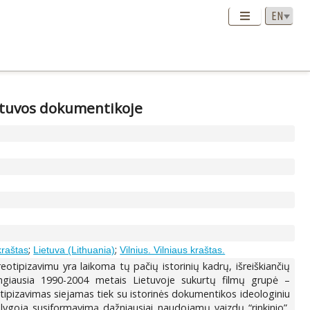
ietuvos dokumentikoje
;
;
kraštas
Lietuva (Lithuania)
Vilnius. Vilniaus kraštas.
reotipizavimu yra laikoma tų pačių istorinių kadrų, išreiškiančių
itlingiausia 1990-2004 metais Lietuvoje sukurtų filmų grupė –
eotipizavimas siejamas tiek su istorinės dokumentikos ideologiniu
sąlygoja susiformavimą dažniausiai naudojamų vaizdų “rinkinio”,