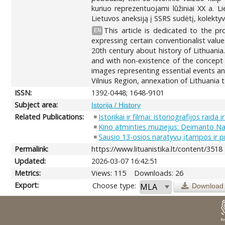
kuriuo reprezentuojami lūžiniai XX a. Li
Lietuvos aneksiją į SSRS sudėtį, kolekty
This article is dedicated to the pr
EN
expressing certain conventionalist valu
20th century about history of Lithuania.
and with non-existence of the concept 
images representing essential events an
Vilnius Region, annexation of Lithuania 
ISSN:
1392-0448; 1648-9101
Subject area:
Istorija / History
Related Publications:
Istorikai ir filmai: istoriografijos raida i
Kino atminties muziejus: Deimanto Na
Sausio 13-osios naratyvų įtampos ir pro
Permalink:
https://www.lituanistika.lt/content/3518
Updated:
2026-03-07 16:42:51
Metrics:
Views: 115
Downloads: 26
Export:
Choose type:
Download