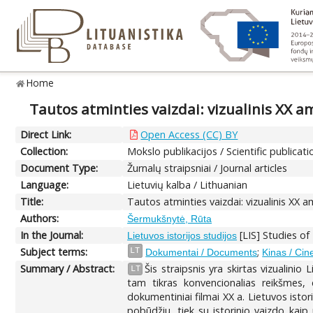
Home
Tautos atminties vaizdai: vizualinis XX a
Direct Link:
Open Access (CC) BY
Collection:
Mokslo publikacijos / Scientific publicati
Document Type:
Žurnalų straipsniai / Journal articles
Language:
Lietuvių kalba / Lithuanian
Title:
Tautos atminties vaizdai: vizualinis XX 
Authors:
Šermukšnytė, Rūta
In the Journal:
[LIS] Studies of 
Lietuvos istorijos studijos
Subject terms:
;
LT
Dokumentai / Documents
Kinas / Ci
Summary / Abstract:
Šis straipsnis yra skirtas vizualinio
LT
tam tikras konvencionalias reikšmes, c
dokumentiniai filmai XX a. Lietuvos isto
pobūdžiu, tiek su istorinio vaizdo kaip