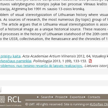
etuvos valstybingumo istorijos įvykiai bei procesai: Vilniaus krašt
vizaciją, Atgimimą bei 1991 m. sausio 13-osios kroniką.
oblem of visual stereotypization of Lithuanian history where visua
es. As sources of research, the most numerous (by topic) group of 
 The article argues that in Lithuania visual stereotypization is ass
of a historical image as a unique historical source. These reasons
d processes in the history of Lithuanian statehood of the 20th centu
to the USSR, collectivisation, the Renaissance and the chronicles of 
r prieigų kaita
.
Acta Academiae Artium Vilnensis
2012, 64, Vizualioji 
rkevičiaus paminklai
.
Politologija
2013, 1 (69), 133-153.
blemos: nuo teisinio revanšo iki laisvės realizacijos.
.
Lietuvos istori
Search
Project
Expertise
Contacts
© LMT. All rights reserved.
Site is running on
KUSoftas C