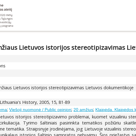
mžiaus Lietuvos istorijos stereotipizavimas L
ons
amžiaus Lietuvos istorijos stereotipizavimas Lietuvos dokumentikoje
Lithuania's History, 2005, 15, 81-89
;
;
;
nema
Viešoji nuomonė / Public opinion
20 amžius
Klaipėda. Klaipėdos 
 Lietuvos istorijos stereotipizavimo problemai, kuomet vizualiniu ste
irkuliacija. Tyrimo šaltiniais pasirinkta tematikos požiūriu ska
rine tematika. Straipsnyje įrodinėjama, jog Lietuvoje vizualinis ster
 unikalaus istorijos šaltinio sampratos nebuvimu. Šios priežastys 