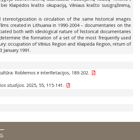
o bei Klaipėdos krašto okupaciją, Vilniaus krašto susigrąžinimą,
l stereotypization is circulation of the same historical images
films created in Lithuania in 1990-2004 – documentaries on the
ociated both with ideological nature of historical documentaries
 determine the formation of a set of the most frequently used
ry: occupation of Vilnius Region and Klaipėda Region, return of
13 January 1991.
kultūra: Roblemos ir interRetacijos, 189-202.
jos studijos.
2025, 55, 115-141.
MS
.