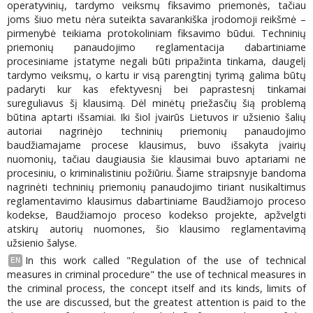
operatyvinių, tardymo veiksmų fiksavimo priemonės, tačiau
joms šiuo metu nėra suteikta savarankiška įrodomoji reikšmė –
pirmenybė teikiama protokoliniam fiksavimo būdui. Techninių
priemonių panaudojimo reglamentacija dabartiniame
procesiniame įstatyme negali būti pripažinta tinkama, daugelį
tardymo veiksmų, o kartu ir visą parengtinį tyrimą galima būtų
padaryti kur kas efektyvesnį bei paprastesnį tinkamai
sureguliavus šį klausimą. Dėl minėtų priežasčių šią problemą
būtina aptarti išsamiai. Iki šiol įvairūs Lietuvos ir užsienio šalių
autoriai nagrinėjo techninių priemonių panaudojimo
baudžiamajame procese klausimus, buvo išsakyta įvairių
nuomonių, tačiau daugiausia šie klausimai buvo aptariami ne
procesiniu, o kriminalistiniu požiūriu. Šiame straipsnyje bandoma
nagrinėti techninių priemonių panaudojimo tiriant nusikaltimus
reglamentavimo klausimus dabartiniame Baudžiamojo proceso
kodekse, Baudžiamojo proceso kodekso projekte, apžvelgti
atskirų autorių nuomones, šio klausimo reglamentavimą
užsienio šalyse.
In this work called "Regulation of the use of technical
EN
measures in criminal procedure" the use of technical measures in
the criminal process, the concept itself and its kinds, limits of
the use are discussed, but the greatest attention is paid to the