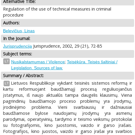
Alternative Title:
Regulation of the use of technical measures in criminal
procedure
Authors:
Belevičius, Linas
In the Journal:
Jurisprudence, 2002, 29 (21), 72-85
Jurisprudencija
Subject terms:
;
LT
Nusikalstamumas / Violence
Teisėkūra. Teisės šaltiniai /
Legislation. Sources of law.
Summary / Abstract:
Lietuvos Respublikoje vykdant teisinės sistemos reformą ir
LT
kartu reformuojant baudžiamąjį procesą reguliuojančius
įstatymus, iš naujo aktualūs tampa daugelis klausimų. Viena
pagrindinių baudžiamojo proceso problemų yra įrodymų,
įrodinėjimo problema. Vieni svarbiausių ir dažniausiai
baudžiamose bylose naudojamų įrodymų yra asmenų
parodymai, operatyvinių, tardymo ir teismo veiksmų protokolai
su fotografijomis, kino juostomis, vaizdo ir garso įrašais.
Fotografijos, kino juostos, vaizdo ir garso įrašai yra svarbios