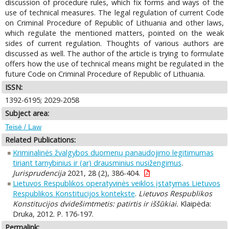
discussion of procedure rules, which fix forms and ways of the
use of technical measures. The legal regulation of current Code
on Criminal Procedure of Republic of Lithuania and other laws,
which regulate the mentioned matters, pointed on the weak
sides of current regulation. Thoughts of various authors are
discussed as well. The author of the article is trying to formulate
offers how the use of technical means might be regulated in the
future Code on Criminal Procedure of Republic of Lithuania.
ISSN:
1392-6195; 2029-2058
Subject area:
Teisė / Law
Related Publications:
Kriminalinės žvalgybos duomenų panaudojimo legitimumas
tiriant tarnybinius ir (ar) drausminius nusižengimus
.
Jurisprudencija
2021, 28 (2), 386-404.
Lietuvos Respublikos operatyvinės veiklos įstatymas Lietuvos
Respublikos Konstitucijos kontekste
.
Lietuvos Respublikos
Konstitucijos dvidešimtmetis: patirtis ir iššūkiai.
Klaipėda:
Druka, 2012. P. 176-197.
Permalink: