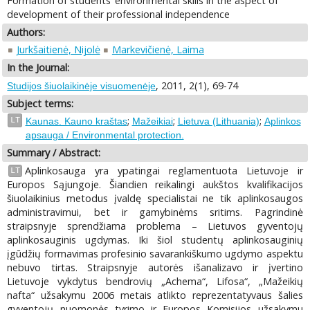
Formation of students’ environmental skills in the aspect of
development of their professional independence
Authors:
Jurkšaitienė, Nijolė
Markevičienė, Laima
In the Journal:
, 2011, 2(1), 69-74
Studijos šiuolaikinėje visuomenėje
Subject terms:
;
;
;
LT
Kaunas. Kauno kraštas
Mažeikiai
Lietuva (Lithuania)
Aplinkos
apsauga / Environmental protection.
Summary / Abstract:
Aplinkosauga yra ypatingai reglamentuota Lietuvoje ir
LT
Europos Sąjungoje. Šiandien reikalingi aukštos kvalifikacijos
šiuolaikinius metodus įvaldę specialistai ne tik aplinkosaugos
administravimui, bet ir gamybinėms sritims. Pagrindinė
straipsnyje sprendžiama problema – Lietuvos gyventojų
aplinkosauginis ugdymas. Iki šiol studentų aplinkosauginių
įgūdžių formavimas profesinio savarankiškumo ugdymo aspektu
nebuvo tirtas. Straipsnyje autorės išanalizavo ir įvertino
Lietuvoje vykdytus bendrovių „Achema“, Lifosa“, „Mažeikių
nafta“ užsakymu 2006 metais atlikto reprezentatyvaus šalies
gyventojų nuomonės tyrimo ir Europos Komisijos užsakymu