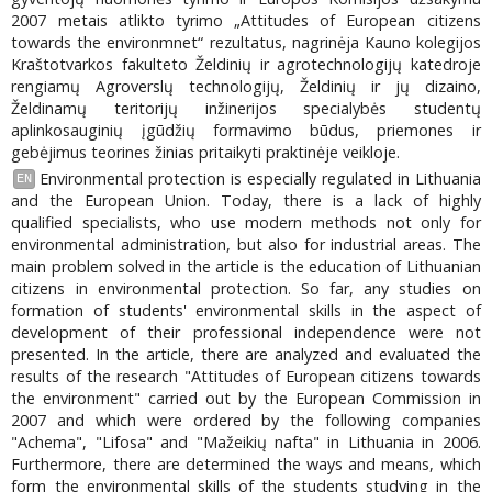
2007 metais atlikto tyrimo „Attitudes of European citizens
towards the environmnet“ rezultatus, nagrinėja Kauno kolegijos
Kraštotvarkos fakulteto Želdinių ir agrotechnologijų katedroje
rengiamų Agroverslų technologijų, Želdinių ir jų dizaino,
Želdinamų teritorijų inžinerijos specialybės studentų
aplinkosauginių įgūdžių formavimo būdus, priemones ir
gebėjimus teorines žinias pritaikyti praktinėje veikloje.
Environmental protection is especially regulated in Lithuania
EN
and the European Union. Today, there is a lack of highly
qualified specialists, who use modern methods not only for
environmental administration, but also for industrial areas. The
main problem solved in the article is the education of Lithuanian
citizens in environmental protection. So far, any studies on
formation of students' environmental skills in the aspect of
development of their professional independence were not
presented. In the article, there are analyzed and evaluated the
results of the research "Attitudes of European citizens towards
the environment" carried out by the European Commission in
2007 and which were ordered by the following companies
"Achema", "Lifosa" and "Mažeikių nafta" in Lithuania in 2006.
Furthermore, there are determined the ways and means, which
form the environmental skills of the students studying in the