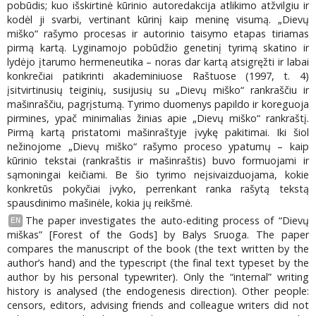
pobūdis; kuo išskirtinė kūrinio autoredakcija atlikimo atžvilgiu ir
kodėl ji svarbi, vertinant kūrinį kaip meninę visumą. „Dievų
miško“ rašymo procesas ir autorinio taisymo etapas tiriamas
pirmą kartą. Lyginamojo pobūdžio genetinį tyrimą skatino ir
lydėjo įtarumo hermeneutika – noras dar kartą atsigręžti ir labai
konkrečiai patikrinti akademiniuose Raštuose (1997, t. 4)
įsitvirtinusių teiginių, susijusių su „Dievų miško“ rankraščiu ir
mašinraščiu, pagrįstumą. Tyrimo duomenys papildo ir koreguoja
pirmines, ypač minimalias žinias apie „Dievų miško“ rankraštį.
Pirmą kartą pristatomi mašinraštyje įvykę pakitimai. Iki šiol
nežinojome „Dievų miško“ rašymo proceso ypatumų – kaip
kūrinio tekstai (rankraštis ir mašinraštis) buvo formuojami ir
sąmoningai keičiami. Be šio tyrimo neįsivaizduojama, kokie
konkretūs pokyčiai įvyko, perrenkant ranka rašytą tekstą
spausdinimo mašinėle, kokia jų reikšmė.
The paper investigates the auto-editing process of “Dievų
EN
miškas” [Forest of the Gods] by Balys Sruoga. The paper
compares the manuscript of the book (the text written by the
author’s hand) and the typescript (the final text typeset by the
author by his personal typewriter). Only the “internal” writing
history is analysed (the endogenesis direction). Other people:
censors, editors, advising friends and colleague writers did not