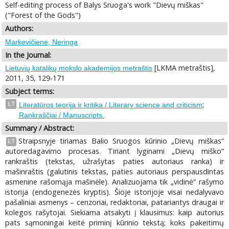
Self-editing process of Balys Sruoga's work "Dievų miškas"
("Forest of the Gods")
Authors:
Markevičienė, Neringa
In the Journal:
[LKMA metraštis],
Lietuvių katalikų mokslo akademijos metraštis
2011, 35, 129-171
Subject terms:
;
LT
Literatūros teorija ir kritika / Literary science and criticism
Rankraščiai / Manuscripts.
Summary / Abstract:
Straipsnyje tiriamas Balio Sruogos kūrinio „Dievų miškas“
LT
autoredagavimo procesas. Tiriant lyginami „Dievų miško“
rankraštis (tekstas, užrašytas paties autoriaus ranka) ir
mašinraštis (galutinis tekstas, paties autoriaus perspausdintas
asmenine rašomąja mašinėle). Analizuojama tik „vidinė“ rašymo
istorija (endogenezės kryptis). Šioje istorijoje visai nedalyvavo
pašaliniai asmenys – cenzoriai, redaktoriai, patariantys draugai ir
kolegos rašytojai. Siekiama atsakyti į klausimus: kaip autorius
pats sąmoningai keitė priminį kūrinio tekstą; koks pakeitimų