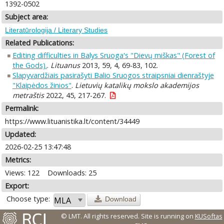
1392-0502
Subject area:
Literatūrologija / Literary Studies
Related Publications:
Editing difficulties in Balys Sruoga's "Dievų miškas" (Forest of
the Gods).
.
Lituanus
2013, 59, 4, 69-83, 102.
Slapyvardžiais pasirašyti Balio Sruogos straipsniai dienraštyje
"Klaipėdos žinios"
.
Lietuvių katalikų mokslo akademijos
metraštis
2022, 45, 217-267.
Permalink:
https://www.lituanistika.lt/content/34449
Updated:
2026-02-25 13:47:48
Metrics:
Views: 122
Downloads: 25
Export:
Choose type:
Download
© LMT. All rights reserved.
Site is running on
KUSoftas