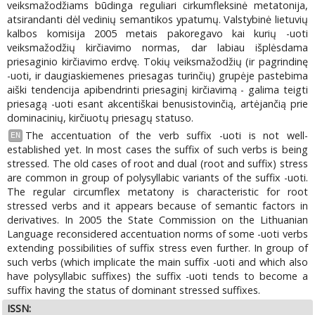
veiksmažodžiams būdinga reguliari cirkumfleksinė metatonija,
atsirandanti dėl vedinių semantikos ypatumų. Valstybinė lietuvių
kalbos komisija 2005 metais pakoregavo kai kurių -uoti
veiksmažodžių kirčiavimo normas, dar labiau išplėsdama
priesaginio kirčiavimo erdvę. Tokių veiksmažodžių (ir pagrindinę
-uoti, ir daugiaskiemenes priesagas turinčių) grupėje pastebima
aiški tendencija apibendrinti priesaginį kirčiavimą - galima teigti
priesagą -uoti esant akcentiškai benusistovinčią, artėjančią prie
dominacinių, kirčiuotų priesagų statuso.
The accentuation of the verb suffix -uoti is not well-
EN
established yet. In most cases the suffix of such verbs is being
stressed. The old cases of root and dual (root and suffix) stress
are common in group of polysyllabic variants of the suffix -uoti.
The regular circumflex metatony is characteristic for root
stressed verbs and it appears because of semantic factors in
derivatives. In 2005 the State Commission on the Lithuanian
Language reconsidered accentuation norms of some -uoti verbs
extending possibilities of suffix stress even further. In group of
such verbs (which implicate the main suffix -uoti and which also
have polysyllabic suffixes) the suffix -uoti tends to become a
suffix having the status of dominant stressed suffixes.
ISSN: