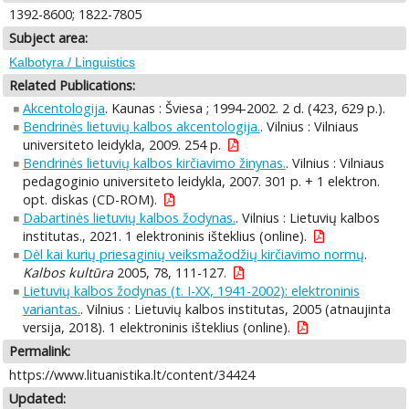
1392-8600; 1822-7805
Subject area:
Kalbotyra / Linguistics
Related Publications:
Akcentologija
. Kaunas : Šviesa ; 1994-2002. 2 d. (423, 629 p.).
Bendrinės lietuvių kalbos akcentologija.
. Vilnius : Vilniaus
universiteto leidykla, 2009. 254 p.
Bendrinės lietuvių kalbos kirčiavimo žinynas.
. Vilnius : Vilniaus
pedagoginio universiteto leidykla, 2007. 301 p. + 1 elektron.
opt. diskas (CD-ROM).
Dabartinės lietuvių kalbos žodynas.
. Vilnius : Lietuvių kalbos
institutas., 2021. 1 elektroninis išteklius (online).
Dėl kai kurių priesaginių veiksmažodžių kirčiavimo normų
.
Kalbos kultūra
2005, 78, 111-127.
Lietuvių kalbos žodynas (t. I-XX, 1941-2002): elektroninis
variantas.
. Vilnius : Lietuvių kalbos institutas, 2005 (atnaujinta
versija, 2018). 1 elektroninis išteklius (online).
Permalink:
https://www.lituanistika.lt/content/34424
Updated: