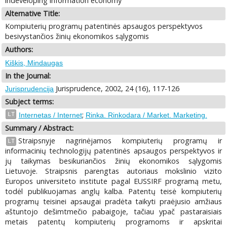
indeveloping information economy
Alternative Title:
Kompiuterių programų patentinės apsaugos perspektyvos
besivystančios žinių ekonomikos sąlygomis
Authors:
Kiškis, Mindaugas
In the Journal:
Jurisprudence, 2002, 24 (16), 117-126
Jurisprudencija
Subject terms:
;
LT
Internetas / Internet
Rinka. Rinkodara / Market. Marketing.
Summary / Abstract:
Straipsnyje nagrinėjamos kompiuterių programų ir
LT
informacinių technologijų patentinės apsaugos perspektyvos ir
jų taikymas besikuriančios žinių ekonomikos sąlygomis
Lietuvoje. Straipsnis parengtas autoriaus mokslinio vizito
Europos universiteto institute pagal EUSSIRF programą metu,
todėl publikuojamas anglų kalba. Patentų teisė kompiuterių
programų teisinei apsaugai pradėta taikyti praėjusio amžiaus
aštuntojo dešimtmečio pabaigoje, tačiau ypač pastaraisiais
metais patentų kompiuterių programoms ir apskritai