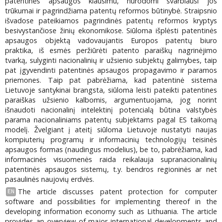
patentinės apsaugos klausimu, nurodomi svarbiausi jos
trūkumai ir pagrindžiama patentų reformos būtinybė. Straipsnio
išvadose pateikiamos pagrindinės patentų reformos kryptys
besivystančiose žinių ekonomikose. Siūloma išplėsti patentinės
apsaugos objektą vadovaujantis Europos patentų biuro
praktika, iš esmės peržiūrėti patento paraiškų nagrinėjimo
tvarką, sulyginti nacionalinių ir užsienio subjektų galimybes, taip
pat įgyvendinti patentinės apsaugos propagavimo ir paramos
priemones. Taip pat pabrėžiama, kad patentinė sistema
Lietuvoje santykinai brangsta, siūloma leisti pateikti patentines
paraiškas užsienio kalbomis, argumentuojama, jog norint
išnaudoti nacionalinį intelektinį potencialą būtina valstybės
parama nacionaliniams patentų subjektams pagal ES taikomą
modelį. Žvelgiant į ateitį siūloma Lietuvoje nustatyti naujas
kompiuterių programų ir informacinių technologijų teisinės
apsaugos formas (naudingus modelius), be to, pabrėžiama, kad
informacinės visuomenės raida reikalauja supranacionalinių
patentinės apsaugos sistemų, t.y. bendros regioninės ar net
pasaulinės naujovių erdvės.
The article discusses patent protection for computer
EN
software and possibilities for implementing thereof in the
developing information economy such as Lithuania. The article
provides an overview of major international developments and