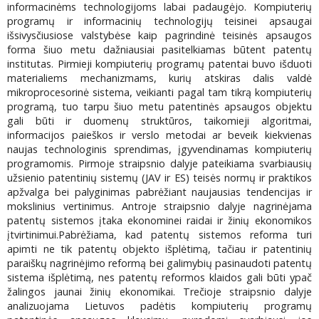
informacinėms technologijoms labai padaugėjo. Kompiuterių
programų ir informacinių technologijų teisinei apsaugai
išsivysčiusiose valstybėse kaip pagrindinė teisinės apsaugos
forma šiuo metu dažniausiai pasitelkiamas būtent patentų
institutas. Pirmieji kompiuterių programų patentai buvo išduoti
materialiems mechanizmams, kurių atskiras dalis valdė
mikroprocesorinė sistema, veikianti pagal tam tikrą kompiuterių
programą, tuo tarpu šiuo metu patentinės apsaugos objektu
gali būti ir duomenų struktūros, taikomieji algoritmai,
informacijos paieškos ir verslo metodai ar beveik kiekvienas
naujas technologinis sprendimas, įgyvendinamas kompiuterių
programomis. Pirmoje straipsnio dalyje pateikiama svarbiausių
užsienio patentinių sistemų (JAV ir ES) teisės normų ir praktikos
apžvalga bei palyginimas pabrėžiant naujausias tendencijas ir
mokslinius vertinimus. Antroje straipsnio dalyje nagrinėjama
patentų sistemos įtaka ekonominei raidai ir žinių ekonomikos
įtvirtinimui.Pabrėžiama, kad patentų sistemos reforma turi
apimti ne tik patentų objekto išplėtimą, tačiau ir patentinių
paraiškų nagrinėjimo reformą bei galimybių pasinaudoti patentų
sistema išplėtimą, nes patentų reformos klaidos gali būti ypač
žalingos jaunai žinių ekonomikai. Trečioje straipsnio dalyje
analizuojama Lietuvos padėtis kompiuterių programų