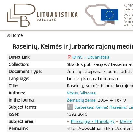
Home
Raseinių, Kelmės ir Jurbarko rajonų medi
Direct Link:
©InC – Lituanistika
Collection:
Sklaidos publikacijos / Disseminat
Document Type:
Žurnalų straipsniai / Journal articl
Language:
Lietuvių kalba / Lithuanian
Title:
Raseinių, Kelmės ir Jurbarko rajo
Authors:
Vitkus, Viktoras
In the Journal:
, 2004, 4, 18-19
Žemaičių žemė
Subject terms:
;
;
;
LT
Jurbarkas
Kelmė
Raseiniai
Li
ISSN:
1392-2610
Subject area:
Etnologija / Ethnology
Menoty
Permalink:
https://www.lituanistika.lt/conte