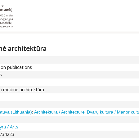
nė architektūra
ion publications
es
nų medinė architektūra
;
;
etuva (Lithuania)
Architektūra / Architecture
Dvarų kultūra / Manor cult
ra / Arts
nt/34223