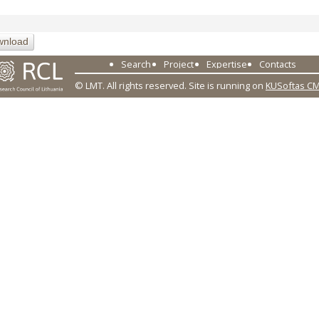
wnload
Search
Project
Expertise
Contacts
© LMT. All rights reserved.
Site is running on
KUSoftas C