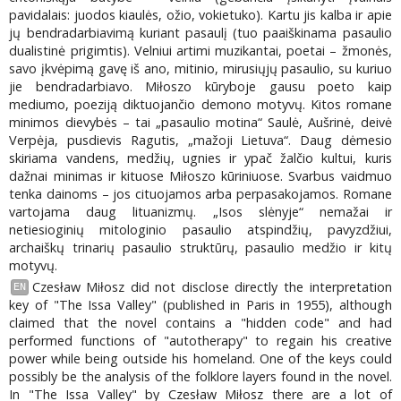
pavidalais: juodos kiaulės, ožio, vokietuko). Kartu jis kalba ir apie
jų bendradarbiavimą kuriant pasaulį (tuo paaiškinama pasaulio
dualistinė prigimtis). Velniui artimi muzikantai, poetai – žmonės,
savo įkvėpimą gavę iš ano, mitinio, mirusiųjų pasaulio, su kuriuo
jie bendradarbiavo. Miłoszo kūryboje gausu poeto kaip
mediumo, poeziją diktuojančio demono motyvų. Kitos romane
minimos dievybės – tai „pasaulio motina“ Saulė, Aušrinė, deivė
Verpėja, pusdievis Ragutis, „mažoji Lietuva“. Daug dėmesio
skiriama vandens, medžių, ugnies ir ypač žalčio kultui, kuris
dažnai minimas ir kituose Miłoszo kūriniuose. Svarbus vaidmuo
tenka dainoms – jos cituojamos arba perpasakojamos. Romane
vartojama daug lituanizmų. „Isos slėnyje“ nemažai ir
netiesioginių mitologinio pasaulio atspindžių, pavyzdžiui,
archaiškų trinarių pasaulio struktūrų, pasaulio medžio ir kitų
motyvų.
Czesław Miłosz did not disclose directly the interpretation
EN
key of "The Issa Valley" (published in Paris in 1955), although
claimed that the novel contains a "hidden code" and had
performed functions of "autotherapy" to regain his creative
power while being outside his homeland. One of the keys could
possibly be the analysis of the folklore layers found in the novel.
In "The Issa Valley" by Czesław Miłosz there are a lot of