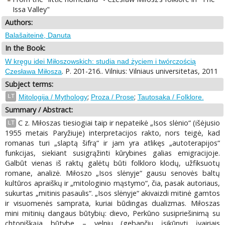
Issa Valley"
Authors:
Balašaiteinė, Danuta
In the Book:
W kręgu idei Miłoszowskich: studia nad życiem i twórczością
. P. 201-216.. Vilnius: Vilniaus universitetas, 2011
Czesława Miłosza
Subject terms:
;
;
LT
Mitologija / Mythology
Proza / Prose
Tautosaka / Folklore.
Summary / Abstract:
C z. Miłoszas tiesiogiai taip ir nepateikė „Isos slėnio“ (išėjusio
LT
1955 metais Paryžiuje) interpretacijos rakto, nors teigė, kad
romanas turi „slaptą šifrą“ ir jam yra atlikęs „autoterapijos“
funkcijas, siekiant susigrąžinti kūrybines galias emigracijoje.
Galbūt vienas iš raktų galėtų būti folkloro klodų, užfiksuotų
romane, analizė. Miłoszo „Isos slėnyje“ gausu senovės baltų
kultūros apraiškų ir „mitologinio mąstymo“, čia, pasak autoriaus,
sukurtas „mitinis pasaulis“. „Isos slėnyje“ akivaizdi mitinė gamtos
ir visuomenės samprata, kuriai būdingas dualizmas. Miłoszas
mini mitinių dangaus būtybių: dievo, Perkūno susipriešinimą su
chtoniškąja būtybe – velniu (gebančiu įsikūnyti įvairiais