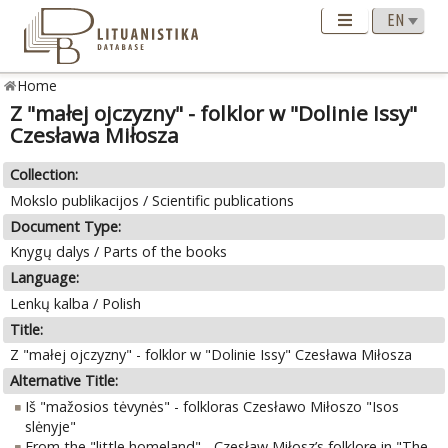
Home
Z "małej ojczyzny" - folklor w "Dolinie Issy"
Czesława Miłosza
Collection:
Mokslo publikacijos / Scientific publications
Document Type:
Knygų dalys / Parts of the books
Language:
Lenkų kalba / Polish
Title:
Z "małej ojczyzny" - folklor w "Dolinie Issy" Czesława Miłosza
Alternative Title:
Iš "mažosios tėvynės" - folkloras Czesławo Miłoszo "Isos
slėnyje"
From the "little homeland" - Czesław Miłosz’s folklore in "The