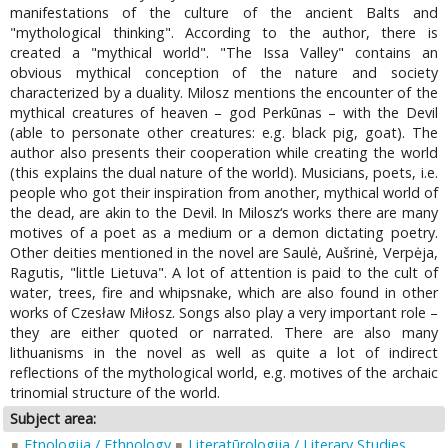
manifestations of the culture of the ancient Balts and
"mythological thinking". According to the author, there is
created a "mythical world". "The Issa Valley" contains an
obvious mythical conception of the nature and society
characterized by a duality. Milosz mentions the encounter of the
mythical creatures of heaven – god Perkūnas – with the Devil
(able to personate other creatures: e.g. black pig, goat). The
author also presents their cooperation while creating the world
(this explains the dual nature of the world). Musicians, poets, i.e.
people who got their inspiration from another, mythical world of
the dead, are akin to the Devil. In Milosz‘s works there are many
motives of a poet as a medium or a demon dictating poetry.
Other deities mentioned in the novel are Saulė, Aušrinė, Verpėja,
Ragutis, "little Lietuva". A lot of attention is paid to the cult of
water, trees, fire and whipsnake, which are also found in other
works of Czesław Miłosz. Songs also play a very important role –
they are either quoted or narrated. There are also many
lithuanisms in the novel as well as quite a lot of indirect
reflections of the mythological world, e.g. motives of the archaic
trinomial structure of the world.
Subject area:
Etnologija / Ethnology
Literatūrologija / Literary Studies