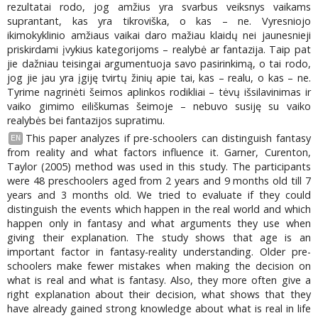
rezultatai rodo, jog amžius yra svarbus veiksnys vaikams
suprantant, kas yra tikroviška, o kas – ne. Vyresniojo
ikimokyklinio amžiaus vaikai daro mažiau klaidų nei jaunesnieji
priskirdami įvykius kategorijoms – realybė ar fantazija. Taip pat
jie dažniau teisingai argumentuoja savo pasirinkimą, o tai rodo,
jog jie jau yra įgiję tvirtų žinių apie tai, kas – realu, o kas – ne.
Tyrime nagrinėti šeimos aplinkos rodikliai – tėvų išsilavinimas ir
vaiko gimimo eiliškumas šeimoje – nebuvo susiję su vaiko
realybės bei fantazijos supratimu.
This paper analyzes if pre-schoolers can distinguish fantasy
EN
from reality and what factors influence it. Garner, Curenton,
Taylor (2005) method was used in this study. The participants
were 48 preschoolers aged from 2 years and 9 months old till 7
years and 3 months old. We tried to evaluate if they could
distinguish the events which happen in the real world and which
happen only in fantasy and what arguments they use when
giving their explanation. The study shows that age is an
important factor in fantasy-reality understanding. Older pre-
schoolers make fewer mistakes when making the decision on
what is real and what is fantasy. Also, they more often give a
right explanation about their decision, what shows that they
have already gained strong knowledge about what is real in life