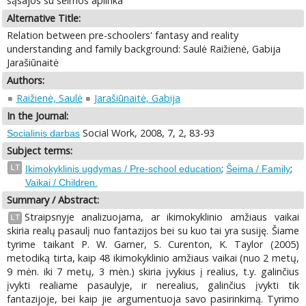
sąsajos su šeimos aplinka
Alternative Title:
Relation between pre-schoolers' fantasy and reality
understanding and family background: Saulė Raižienė, Gabija
Jarašiūnaitė
Authors:
Raižienė, Saulė
Jarašiūnaitė, Gabija
In the Journal:
Social Work, 2008, 7, 2, 83-93
Socialinis darbas
Subject terms:
;
;
LT
Ikimokyklinis ugdymas / Pre-school education
Šeima / Family
Vaikai / Children.
Summary / Abstract:
Straipsnyje analizuojama, ar ikimokyklinio amžiaus vaikai
LT
skiria realų pasaulį nuo fantazijos bei su kuo tai yra susiję. Šiame
tyrime taikant P. W. Garner, S. Curenton, K. Taylor (2005)
metodiką tirta, kaip 48 ikimokyklinio amžiaus vaikai (nuo 2 metų,
9 mėn. iki 7 metų, 3 mėn.) skiria įvykius į realius, t.y. galinčius
įvykti realiame pasaulyje, ir nerealius, galinčius įvykti tik
fantazijoje, bei kaip jie argumentuoja savo pasirinkimą. Tyrimo