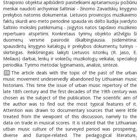
Straipsnio objektui apibūdinti pasitelkiami aptariamuoju požiūriu
menkai naudoti archyviniai šaltiniai - žinomo Zavadskių knygyno
prekybos natomis dokumentai. Lietuvos provincijos muzikavimo
faktų skurdi ano meto periodinė spauda vis dėlto liudija įvardyto
šaltinio mokslinį patikimumą - įsigytos natos tapdavo muzikinio
repertuaro atspirtimi. Konkretaus tyrimų objekto atžvilgiu ši
duomenų versmė pasirodė iškalbingiausia. Įsidėmėtina:
spausdintų knygyno katalogų ir prekybos dokumentų turinys -
skirtingas. Reikšmingais laikyti Lietuvos istorikų (R. Jaso, E.
Meilaus) darbai, lenkų ir vokiečių muzikologų veikalai, specialioji
periodika. Tyrimo metodai: lyginamasis, analizė, sintezė.
The article deals with the topic of the past of the urban
EN
music movement undeservedly abandoned by Lithuanian music
historians. This time the issue of urban music repertory of the
late 18th centurу and the first decades of the 19th century was
chosen as the subject of the publication. The scientific aim of
the author was to find out the most typical features of it.
Attention was drawn to documentary sources that were little
treated from the viewpoint of this discussion, namely to the
data on trade in musical scores. It is stated that the Lithuanian
utban music culture of the surveyed period was prospering,
diverse and Europe-related. The pedagogical literature,