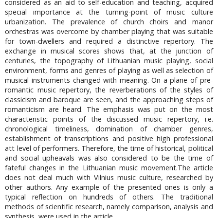
considered as an aid to self-education and teaching, acquired
special importance at the turning-point of music culture
urbanization. The prevalence of church choirs and manor
orchestras was overcome by chamber playing that was suitable
for town-dwellers and required a distinctive repertory. The
exchange in musical scores shows that, at the junction of
centuries, the topography of Lithuanian music playing, social
environment, forms and genres of playing as well as selection of
musical instruments changed with meaning. On a plane of pre-
romantic music repertory, the reverberations of the styles of
classicism and baroque are seen, and the approaching steps of
romanticism are heard. The emphasis was put on the most
characteristic points of the discussed music repertory, i.e.
chronological timeliness, domination of chamber genres,
establishment of transcriptions and positive high professional
att level of performers. Therefore, the time of historical, political
and social upheavals was also considered to be the time of
fateful changes in the Lithuanian music movement.The article
does not deal much with Vilnius music culture, researched by
other authors. Any example of the presented ones is only a
typical reflection on hundreds of others. The traditional
methods of scientific research, namely comparison, analysis and
synthesis, were used in the article.