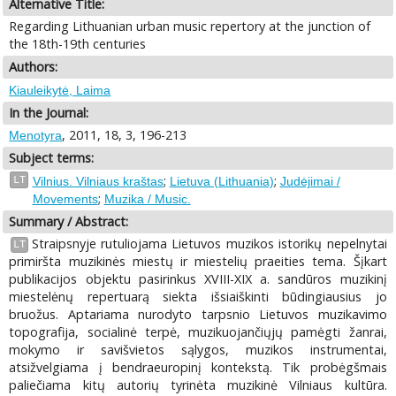
Alternative Title:
Regarding Lithuanian urban music repertory at the junction of
the 18th-19th centuries
Authors:
Kiauleikytė, Laima
In the Journal:
, 2011, 18, 3, 196-213
Menotyra
Subject terms:
;
;
LT
Vilnius. Vilniaus kraštas
Lietuva (Lithuania)
Judėjimai /
;
Movements
Muzika / Music.
Summary / Abstract:
Straipsnyje rutuliojama Lietuvos muzikos istorikų nepelnytai
LT
primiršta muzikinės miestų ir miestelių praeities tema. Šįkart
publikacijos objektu pasirinkus XVIII-XIX a. sandūros muzikinį
miestelėnų repertuarą siekta išsiaiškinti būdingiausius jo
bruožus. Aptariama nurodyto tarpsnio Lietuvos muzikavimo
topografija, socialinė terpė, muzikuojančiųjų pamėgti žanrai,
mokymo ir savišvietos sąlygos, muzikos instrumentai,
atsižvelgiama į bendraeuropinį kontekstą. Tik probėgšmais
paliečiama kitų autorių tyrinėta muzikinė Vilniaus kultūra.