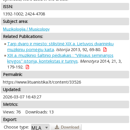
ISSN:
1392-1002; 2424-4708
Subject area:
Muzikologija / Musicology
Related Publications:
Tarp dvaro ir miesto: stilistinė XIX a. Lietuvos dvarininkų
muzikinių pomėgių kaita
.
Istorija
2013, 92, 69-80.
XIX a. muzikinio šaltinio pėdsakais : "Vilniaus seminarijos
knygos" istorija, kontekstas ir turinys
.
Menotyra
2014, 21, 3,
179-192.
Permalink:
https://www.lituanistika.lt/content/33526
Updated:
2026-03-07 16:43:27
Metrics:
Views: 76
Downloads: 13
Export:
Choose type:
Download