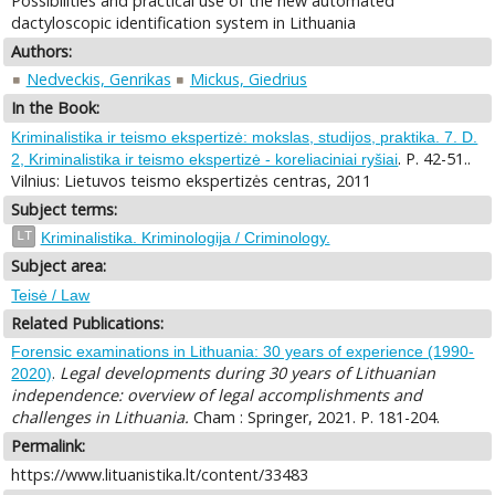
Possibilities and practical use of the new automated
dactyloscopic identification system in Lithuania
Authors:
Nedveckis, Genrikas
Mickus, Giedrius
In the Book:
Kriminalistika ir teismo ekspertizė: mokslas, studijos, praktika. 7. D.
. P. 42-51..
2, Kriminalistika ir teismo ekspertizė - koreliaciniai ryšiai
Vilnius: Lietuvos teismo ekspertizės centras, 2011
Subject terms:
LT
Kriminalistika. Kriminologija / Criminology.
Subject area:
Teisė / Law
Related Publications:
Forensic examinations in Lithuania: 30 years of experience (1990-
.
Legal developments during 30 years of Lithuanian
2020)
independence: overview of legal accomplishments and
challenges in Lithuania.
Cham : Springer, 2021. P. 181-204.
Permalink:
https://www.lituanistika.lt/content/33483