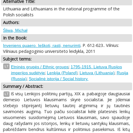
Alternative Title:
Lithuania and Lithuanians in the national programme of the
Polish socialists
Authors:
Śliwa, Michał
In the Book:
. P. 612-623.. Vilnius:
Inveniens quaero. Ieškoti, rasti, nenurimti
Vilniaus pedagoginio universiteto leidykla, 2011
Subject terms:
;
LT
Etninės grupės / Ethnic groups
1795-1915. Lietuva Rusijos
;
;
;
imperijos sudėtyje
Lenkija (Poland)
Lietuva (Lithuania)
Rusija
;
(Russia)
Socialinė istorija / Social history.
Summary / Abstract:
Iš visų Lenkijos politinių partijų, XIX a. pabaigoje daugiausiai
LT
dėmesio Lietuvos klausimams skyrė socialistai. Jie įdėmiai
stebėjo stiprėjantį lietuvių tautinį atgimimą ir jų tautinės
savimonės augimą. Tuo pačiu socialistai kėlė platesnės lenkų
visuomenės susidomėjimą Lietuvos klausimais, savo spaudoje
daug rašydami jos istorijos, lenkų ir lietuvių santykių klausimais,
pabrėždami bendrus kultūrinius ir politinius pasiekimus. Iš kitų