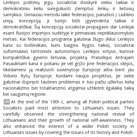
Lenkijos politinių jėgų socialistai išsiskyrė siekiu taikiai ir
demokratiniu keliu sureguliuoti įtemptus lenkų ir lietuvių
santykius. Geriausiu metodu laikė federacijos, panašios į Liublino
uniją, koncepciją. Ji turėjo būti įgyvendinta taikiai ir
demokratiškai. Šią koncepciją socialistai propagavo dar Lenkijai
esant Rusijos imperijos sudėtyje ir pirmaisiais nepriklausomybės
metais. Kai federacijos programa galutinai žlugo (kilus Lenkijos
karui su bolševikais, kuris baigėsi Rygos taika), socialistai
suformulavo teritorinės autonomijos Lenkijos srityse, kuriose
kompaktiškai gyveno lietuviai, projektą. Prasidėjus Antrajam
Pasauliniam karui ir pokariu jie vėl grįžo prie federacijos idėjos,
tikėdamiesi ją realizuoti suvienytoje Europoje arba bent jau
Vidurio Rytų Europoje. Kurdami naujus projektus, jie siekė
galutinai išspręsti tautines problemas ir tuo pačiu užkirtus kelią
nacionalizmo bei totalitarizmo atgijimui užtikrinti ilgalaikę taiką
bei saugumą regione.
At the end of the 19th c, among all Polish political parties
EN
Socialists paid most attention to Lithuania’s issues. They
carefully observed the strengthening national revival of
Lithuanians and their growth of national self-awareness. They
also enhanced the interest of a wider Polish society in
Lithuania’s issues by covering the issues of its history and Polish-