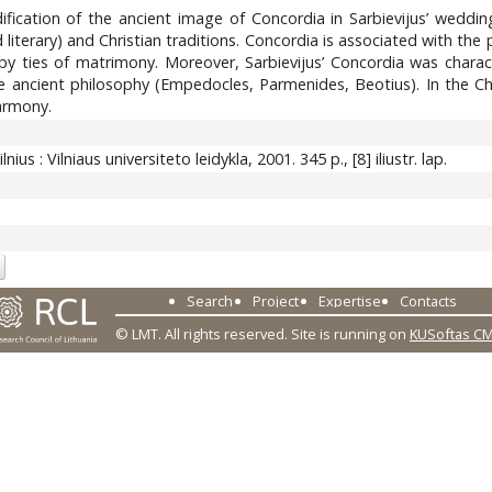
ification of the ancient image of Concordia in Sarbievijus’ weddin
literary) and Christian traditions. Concordia is associated with th
by ties of matrimony. Moreover, Sarbievijus’ Concordia was charact
ncient philosophy (Empedocles, Parmenides, Beotius). In the Chri
armony.
Vilnius : Vilniaus universiteto leidykla, 2001. 345 p., [8] iliustr. lap.
Search
Project
Expertise
Contacts
© LMT. All rights reserved.
Site is running on
KUSoftas C