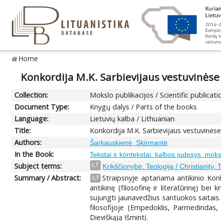
Home
Konkordija M.K. Sarbievijaus vestuvinėse
Collection:
Mokslo publikacijos / Scientific publicati
Document Type:
Knygų dalys / Parts of the books
Language:
Lietuvių kalba / Lithuanian
Title:
Konkordija M.K. Sarbievijaus vestuvinės
Authors:
Šarkauskienė, Skirmantė
In the Book:
Tekstai ir kontekstai: kalbos judesys: moksl
Subject terms:
LT
Krikščionybė. Teologija / Christianity.
Summary / Abstract:
Straipsnyje aptariama antikinio Kon
LT
antikinę (filosofinę ir literatūrinę) be
sujungti jaunavedžius santuokos saitais
filosofijoje (Empedoklis, Parmedindas, 
Dieviškąją Išmintį.