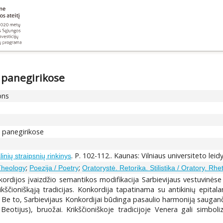
 panegirikose
ons
e panegirikose
. P. 102-112.. Kaunas: Vilniaus universiteto leid
inių straipsnių rinkinys
;
;
 Theology
Poezija / Poetry
Oratorystė. Retorika. Stilistika / Oratory. Rheto
kordijos įvaizdžio semantikos modifikacija Sarbievijaus vestuvinėse
i krikščioniškąją tradicijas. Konkordija tapatinama su antikinių epit
. Be to, Sarbievijaus Konkordijai būdinga pasaulio harmoniją sauganč
Beotijus), bruožai. Krikščioniškoje tradicijoje Venera gali simbol