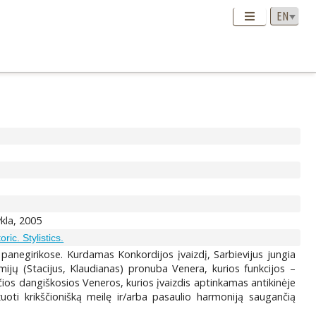
ykla, 2005
ric. Stylistics.
 panegirikose. Kurdamas Konkordijos įvaizdį, Sarbievijus jungia
alamijų (Stacijus, Klaudianas) pronuba Venera, kurios funkcijos –
ios dangiškosios Veneros, kurios įvaizdis aptinkamas antikinėje
izuoti krikščionišką meilę ir/arba pasaulio harmoniją saugančią