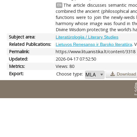
The article discusses semantic mod
EN
combined the ancient (philosophical and 
functions were to join the newly-weds 
harmony whose image was found in the a
Divine Wisdom protecting the world’s h
Subject area:
Literatūrologija / Literary Studies
Related Publications:
. 
Lietuvos Renesanso ir Baroko literatūra
Permalink:
https://www.lituanistika.lt/content/3318
Updated:
2026-04-17 07:52:50
Metrics:
Views: 80
Export:
Choose type:
Download