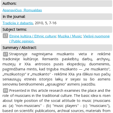
Authors:
Apanavičius, Romualdas
In the Journal:
, 2010, 5, 7-16
Tradicija ir dabartis
Subject terms:
;
;
LT
Etninė kultūra / Ethnic culture
Muzika / Music
Viešoji nuomonė
/ Public opinion.
Summary / Abstract:
Straipsnyje nagrinėjama muzikanto vieta ir reikšmė
LT
tradicinėje kultūroje. Remiantis paskelbtų darbų, archyvų,
muziejų ir XXa. antrosios pusės ekspedicijų duomenimis,
pagrindžiama mintis, kad triguba muzikanto — „ne muzikanto“,
„muzikuotojo“ ir „muzikanto“ - reikšmė XXa. yra išlikusi nuo pačių
seniausiųjų etninės istorijos laikų ir siejasi su šio asmens
senoviniu bendruomenės „apsauginio“ asmens įvaizdžiu.
Presented in this article research examines the place and the
EN
role of musicians in the traditional culture. The basic idea is risen
about triple position of the social attitude to music (musicians
as: (a) "non-musicians" - (b) "music players" - (c) "musicians"),
based on scientific publications, archival sources, materials from