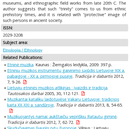
museums, and ethnographic field works from late 20th C. The
author suggests that such "trinity" comes to us from ethnic
prehistory times, and it is related with "protective" image of
such persons in ancient society.
ISSN:
2029-3208
Subject area:
Etnologija / Ethnology
Related Publications:
Etninė muzika
. Kaunas : Žiemgalos leidykla, 2009. 397 p.
Etninių muzikos instrumentų gaivinimo sąjūdis Lietuvoje XIX a.
pabaigoje - XX a. pirmojoje pusėje
.
Tradicija ir dabartis
2012,
7, 9-26.
Lietuvių etninės muzikos atlikėjas : įvaizdis ir tradicija
.
Tautosakos darbai
2005, 30, 112-121.
Muzikantai katalikų laidotuvėse Vakarų Lietuvoje: tradicijos
kaita XX-XXI a. sandūroje
.
Tradicija ir dabartis
2013, 8, 54-65.
Muzikuojantys namai: aukštaičių vepriškių Ratautų giminė
.
Tradicija ir dabartis
2012, 7, 62-72.
Skudučiavimas šiaurės rytų Europoje
. Vilnius : Lietuvių