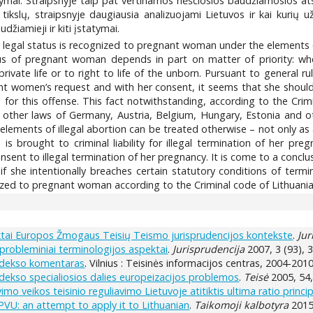
statymai. Straipsnyje taip pat vertinamos nėščiosios baudžiamosios
ikslų, straipsnyje daugiausia analizuojami Lietuvos ir kai kurių užsi
udžiamieji ir kiti įstatymai.
 legal status is recognized to pregnant woman under the elements of 
us of pregnant woman depends in part on matter of priority: whet
rivate life or to right to life of the unborn. Pursuant to general ru
ant women’s request and with her consent, it seems that she should
le for this offense. This fact notwithstanding, according to the Cri
nd other laws of Germany, Austria, Belgium, Hungary, Estonia and ot
ements of illegal abortion can be treated otherwise – not only as 
is brought to criminal liability for illegal termination of her pr
consent to illegal termination of her pregnancy. It is come to a conc
 she intentionally breaches certain statutory conditions of termina
zed to pregnant woman according to the Criminal code of Lithuania 
ktai Europos Žmogaus Teisių Teismo jurisprudencijos kontekste
.
Jur
 probleminiai terminologijos aspektai
.
Jurisprudencija
2007, 3 (93), 3
odekso komentaras
. Vilnius : Teisinės informacijos centras, 2004-2010.
ekso specialiosios dalies europeizacijos problemos
.
Teisė
2005, 54,
imo veikos teisinio reguliavimo Lietuvoje atitiktis ultima ratio princip
VU: an attempt to apply it to Lithuanian
.
Taikomoji kalbotyra
2015,