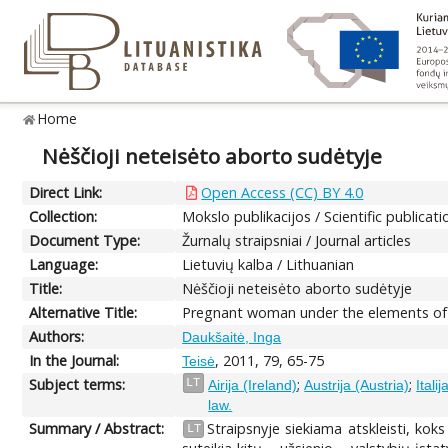
Home
Nėščioji neteisėto aborto sudėtyje
Direct Link:
Open Access (CC) BY 4.0
Collection:
Mokslo publikacijos / Scientific publicati
Document Type:
Žurnalų straipsniai / Journal articles
Language:
Lietuvių kalba / Lithuanian
Title:
Nėščioji neteisėto aborto sudėtyje
Alternative Title:
Pregnant woman under the elements of i
Authors:
Daukšaitė, Inga
In the Journal:
, 2011, 79, 65-75
Teisė
Subject terms:
;
;
LT
Airija (Ireland)
Austrija (Austria)
Italij
law.
Summary / Abstract:
Straipsnyje siekiama atskleisti, kok
LT