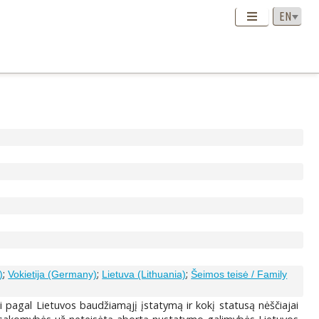
;
;
;
)
Vokietija (Germany)
Lietuva (Lithuania)
Šeimos teisė / Family
ai pagal Lietuvos baudžiamąjį įstatymą ir kokį statusą nėščiajai