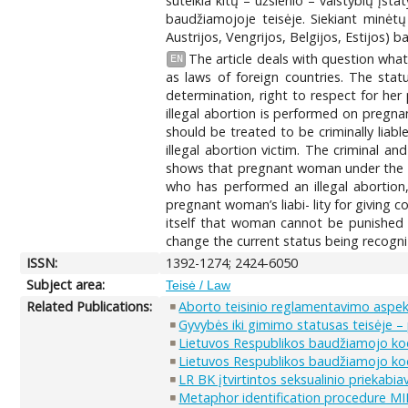
suteikia kitų – užsienio – valstybių į
baudžiamojoje teisėje. Siekiant minėtų t
Austrijos, Vengrijos, Belgijos, Estijos) ba
The article deals with question what
EN
as laws of foreign countries. The stat
determination, right to respect for her p
illegal abortion is performed on pregn
should be treated to be criminally liab
illegal abortion victim. The criminal a
shows that pregnant woman under the el
who has performed an illegal abortion, 
pregnant woman’s liabi- lity for giving 
itself that woman cannot be punished if
change the current status being recogni
ISSN:
1392-1274; 2424-6050
Subject area:
Teisė / Law
Related Publications:
Aborto teisinio reglamentavimo aspe
Gyvybės iki gimimo statusas teisėje –
Lietuvos Respublikos baudžiamojo k
Lietuvos Respublikos baudžiamojo kod
LR BK įtvirtintos seksualinio priekabiav
Metaphor identification procedure MIP