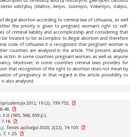
 atsakomybės už neteisėtą abortą nustatymo galimybės Lietuvos
enio valstybių (Maltos, Airijos, Suomijos, Vokietijos, Italijos,
illegal abortion according to criminal law of Lithuania, as well
her the priority is given to pregnant woman’s right to self-
les of criminal liability and accompliceship and considering that
 be treated to be accomplice to illegal abortion and therefore
minal code of Lithuania it is recognized that pregnant woman is
her countries are analysed in the article. The present analysis
a victim. In some countries pregnant woman, as well as anyone
egnancy. Moreover, in some countries criminal laws provides for
lusion that recognition of the right to abortion does not mean by
tion of pregnancy. In that regard in the article possibility to
is also analysed.
isprudencija
2012, 19 (2), 739-752.
8-46.
 3 d. (565, 568, 659 p.).
 7-18.
ui
.
Teisės apžvalga
2020, 2(22), 74-105.
 7, 1-25.