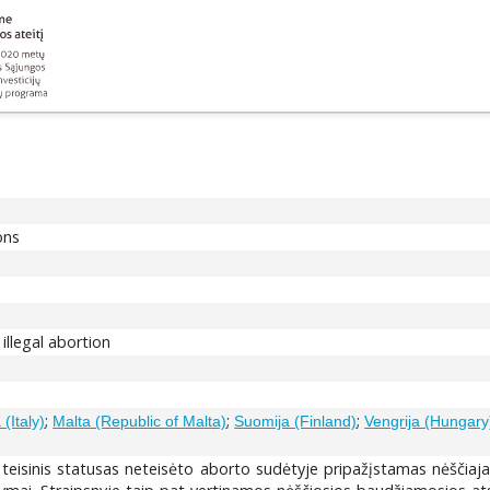
ons
llegal abortion
;
;
;
a (Italy)
Malta (Republic of Malta)
Suomija (Finland)
Vengrija (Hungary
s teisinis statusas neteisėto aborto sudėtyje pripažįstamas nėščiaj