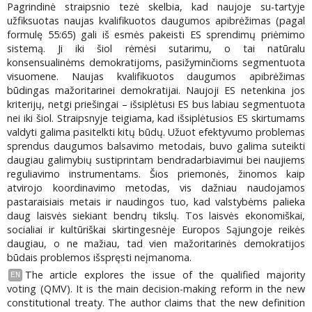
Pagrindinė straipsnio tezė skelbia, kad naujoje su-tartyje
užfiksuotas naujas kvalifikuotos daugumos apibrėžimas (pagal
formulę 55:65) gali iš esmės pakeisti ES sprendimų priėmimo
sistemą. Ji iki šiol rėmėsi sutarimu, o tai natūralu
konsensualinėms demokratijoms, pasižyminčioms segmentuota
visuomene. Naujas kvalifikuotos daugumos apibrėžimas
būdingas mažoritarinei demokratijai. Naujoji ES netenkina jos
kriterijų, netgi priešingai – išsiplėtusi ES bus labiau segmentuota
nei iki šiol. Straipsnyje teigiama, kad išsiplėtusios ES skirtumams
valdyti galima pasitelkti kitų būdų. Užuot efektyvumo problemas
sprendus daugumos balsavimo metodais, buvo galima suteikti
daugiau galimybių sustiprintam bendradarbiavimui bei naujiems
reguliavimo instrumentams. Šios priemonės, žinomos kaip
atvirojo koordinavimo metodas, vis dažniau naudojamos
pastaraisiais metais ir naudingos tuo, kad valstybėms palieka
daug laisvės siekiant bendrų tikslų. Tos laisvės ekonomiškai,
socialiai ir kultūriškai skirtingesnėje Europos Sąjungoje reikės
daugiau, o ne mažiau, tad vien mažoritarinės demokratijos
būdais problemos išspręsti neįmanoma.
The article explores the issue of the qualified majority
EN
voting (QMV). It is the main decision-making reform in the new
constitutional treaty. The author claims that the new definition