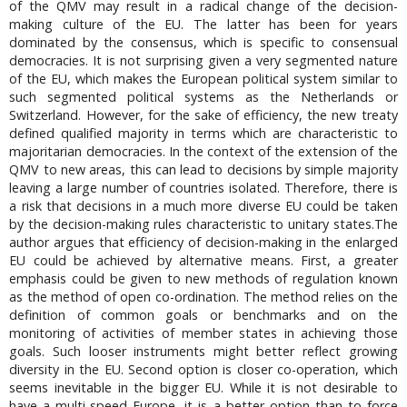
of the QMV may result in a radical change of the decision-
making culture of the EU. The latter has been for years
dominated by the consensus, which is specific to consensual
democracies. It is not surprising given a very segmented nature
of the EU, which makes the European political system similar to
such segmented political systems as the Netherlands or
Switzerland. However, for the sake of efficiency, the new treaty
defined qualified majority in terms which are characteristic to
majoritarian democracies. In the context of the extension of the
QMV to new areas, this can lead to decisions by simple majority
leaving a large number of countries isolated. Therefore, there is
a risk that decisions in a much more diverse EU could be taken
by the decision-making rules characteristic to unitary states.The
author argues that efficiency of decision-making in the enlarged
EU could be achieved by alternative means. First, a greater
emphasis could be given to new methods of regulation known
as the method of open co-ordination. The method relies on the
definition of common goals or benchmarks and on the
monitoring of activities of member states in achieving those
goals. Such looser instruments might better reflect growing
diversity in the EU. Second option is closer co-operation, which
seems inevitable in the bigger EU. While it is not desirable to
have a multi-speed Europe, it is a better option than to force