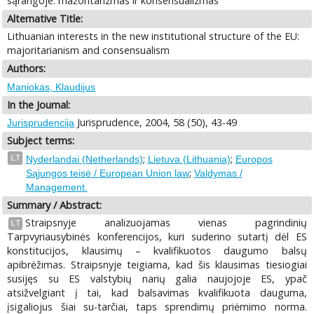
sąrangoje: mažoritarizmas ir konsensualizmas
Alternative Title:
Lithuanian interests in the new institutional structure of the EU:
majoritarianism and consensualism
Authors:
Maniokas, Klaudijus
In the Journal:
Jurisprudence, 2004, 58 (50), 43-49
Jurisprudencija
Subject terms:
;
;
LT
Nyderlandai (Netherlands)
Lietuva (Lithuania)
Europos
;
Sąjungos teisė / European Union law
Valdymas /
Management.
Summary / Abstract:
Straipsnyje analizuojamas vienas pagrindinių
LT
Tarpvyriausybinės konferencijos, kuri suderino sutartį dėl ES
konstitucijos, klausimų – kvalifikuotos daugumo balsų
apibrėžimas. Straipsnyje teigiama, kad šis klausimas tiesiogiai
susijęs su ES valstybių narių galia naujojoje ES, ypač
atsižvelgiant į tai, kad balsavimas kvalifikuota dauguma,
įsigaliojus šiai su-tarčiai, taps sprendimų priėmimo norma.