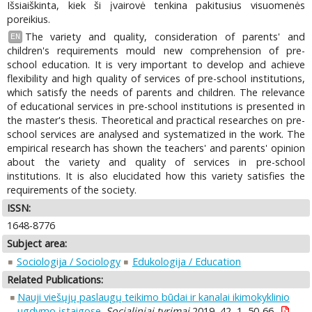
Išsiaiškinta, kiek ši įvairovė tenkina pakitusius visuomenės
poreikius.
The variety and quality, consideration of parents' and
EN
children's requirements mould new comprehension of pre-
school education. It is very important to develop and achieve
flexibility and high quality of services of pre-school institutions,
which satisfy the needs of parents and children. The relevance
of educational services in pre-school institutions is presented in
the master's thesis. Theoretical and practical researches on pre-
school services are analysed and systematized in the work. The
empirical research has shown the teachers' and parents' opinion
about the variety and quality of services in pre-school
institutions. It is also elucidated how this variety satisfies the
requirements of the society.
ISSN:
1648-8776
Subject area:
Sociologija / Sociology
Edukologija / Education
Related Publications:
Nauji viešųjų paslaugų teikimo būdai ir kanalai ikimokyklinio
ugdymo įstaigose
.
Socialiniai tyrimai
2019, 42, 1, 50-66.