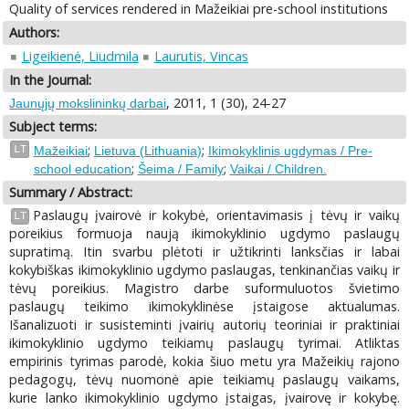
Quality of services rendered in Mažeikiai pre-school institutions
Authors:
Ligeikienė, Liudmila
Laurutis, Vincas
In the Journal:
, 2011, 1 (30), 24-27
Jaunųjų mokslininkų darbai
Subject terms:
;
;
LT
Mažeikiai
Lietuva (Lithuania)
Ikimokyklinis ugdymas / Pre-
;
;
school education
Šeima / Family
Vaikai / Children.
Summary / Abstract:
Paslaugų įvairovė ir kokybė, orientavimasis į tėvų ir vaikų
LT
poreikius formuoja naują ikimokyklinio ugdymo paslaugų
supratimą. Itin svarbu plėtoti ir užtikrinti lanksčias ir labai
kokybiškas ikimokyklinio ugdymo paslaugas, tenkinančias vaikų ir
tėvų poreikius. Magistro darbe suformuluotos švietimo
paslaugų teikimo ikimokyklinėse įstaigose aktualumas.
Išanalizuoti ir susisteminti įvairių autorių teoriniai ir praktiniai
ikimokyklinio ugdymo teikiamų paslaugų tyrimai. Atliktas
empirinis tyrimas parodė, kokia šiuo metu yra Mažeikių rajono
pedagogų, tėvų nuomonė apie teikiamų paslaugų vaikams,
kurie lanko ikimokyklinio ugdymo įstaigas, įvairovę ir kokybę.