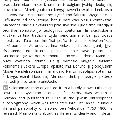
pradedant ekonomikos klausimais ir baigiant įvairių ideologinių
srovių kova. Minėti ypatumai knygą paverčia svarbiu Lenkijos ir
Lietuvos žydų bendruomenės tyrinėjimo šaltiniu. Knygoje ne tik
užfiksuota individo istorija, bet ir pateiktas platus kontekstas.
Maimonas plačiais ekskursais prasiskverbia į judaizmo istoriją ir
teoriškai apmąsto jo teologinius ypatumus. Jis skeptiškai ir
kritiškai vertina tradicinę žydų bendruomenę bei jos vidaus
nuostatus. Taip pat kritiškai piešia ir vietinę krikščioniškąją
aukštuomenę. Autorius vertina kiekvieną, besistengiantį įgyti
išsilavinimą. Intelektualas pasakoja apie savo pažintį su
Maimonidu (Moze ben Maimonu), kurio veiklos dvasia Maimonui
buvo ypatingai artima. Daug dėmesio knygoje skiriama
kelionėms į Vakarų Europą, apsistojimui Berlyne, jį globojusiam
Mosei Mendelssohnui ir Immanuelio Kanto filosofijos aptarimui.
Ši knyga, esanti filosofinių Maimono darbų nuošalyje, padeda
suprasti jų atsiradimo priežastis.
Salomon Maimon originated from a hardly known Lithuanian
EN
town. His “Gyvenimo istorija” [Life's Story] was written in
German and published in 1792. In the Jewish philosopher's
autobiography, which was translated into Lithuanian, a unique
life and personality of Shlomo ben Yehoshua (1753–1800) is
revealed. Maimon tells about his life events clearly and in detail,