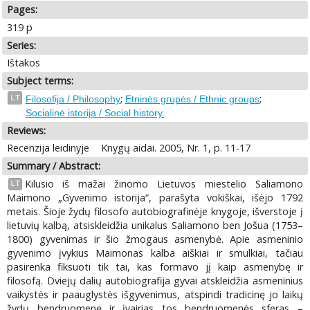
Pages:
319 p
Series:
Ištakos
Subject terms:
;
;
LT
Filosofija / Philosophy
Etninės grupės / Ethnic groups
Socialinė istorija / Social history.
Reviews:
Recenzija leidinyje
Knygų aidai. 2005, Nr. 1, p. 11-17
Summary / Abstract:
Kilusio iš mažai žinomo Lietuvos miestelio Saliamono
LT
Maimono „Gyvenimo istorija“, parašyta vokiškai, išėjo 1792
metais. Šioje žydų filosofo autobiografinėje knygoje, išverstoje į
lietuvių kalbą, atsiskleidžia unikalus Saliamono ben Jošua (1753–
1800) gyvenimas ir šio žmogaus asmenybė. Apie asmeninio
gyvenimo įvykius Maimonas kalba aiškiai ir smulkiai, tačiau
pasirenka fiksuoti tik tai, kas formavo jį kaip asmenybę ir
filosofą. Dviejų dalių autobiografija gyvai atskleidžia asmeninius
vaikystės ir paauglystės išgyvenimus, atspindi tradicinę jo laikų
žydų bendruomenę ir įvairias tos bendruomenės sferas –