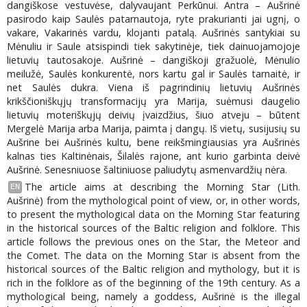
dangiškose vestuvėse, dalyvaujant Perkūnui. Antra – Aušrinė
pasirodo kaip Saulės patarnautoja, ryte prakurianti jai ugnį, o
vakare, Vakarinės vardu, klojanti patalą. Aušrinės santykiai su
Mėnuliu ir Saule atsispindi tiek sakytinėje, tiek dainuojamojoje
lietuvių tautosakoje. Aušrinė – dangiškoji gražuolė, Mėnulio
meilužė, Saulės konkurentė, nors kartu gal ir Saulės tarnaitė, ir
net Saulės dukra. Viena iš pagrindinių lietuvių Aušrinės
krikščioniškųjų transformacijų yra Marija, suėmusi daugelio
lietuvių moteriškųjų deivių įvaizdžius, šiuo atveju – būtent
Mergelė Marija arba Marija, paimta į dangų. Iš vietų, susijusių su
Aušrine bei Aušrinės kultu, bene reikšmingiausias yra Aušrinės
kalnas ties Kaltinėnais, Šilalės rajone, ant kurio garbinta deivė
Aušrinė. Senesniuose šaltiniuose paliudytų asmenvardžių nėra.
The article aims at describing the Morning Star (Lith.
EN
Aušrinė) from the mythological point of view, or, in other words,
to present the mythological data on the Morning Star featuring
in the historical sources of the Baltic religion and folklore. This
article follows the previous ones on the Star, the Meteor and
the Comet. The data on the Morning Star is absent from the
historical sources of the Baltic religion and mythology, but it is
rich in the folklore as of the beginning of the 19th century. As a
mythological being, namely a goddess, Aušrinė is the illegal