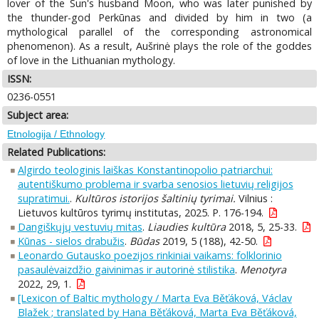
lover of the Sun's husband Moon, who was later punished by
the thunder-god Perkūnas and divided by him in two (a
mythological parallel of the corresponding astronomical
phenomenon). As a result, Aušrinė plays the role of the goddes
of love in the Lithuanian mythology.
ISSN:
0236-0551
Subject area:
Etnologija / Ethnology
Related Publications:
Algirdo teologinis laiškas Konstantinopolio patriarchui:
autentiškumo problema ir svarba senosios lietuvių religijos
supratimui.
.
Kultūros istorijos šaltinių tyrimai.
Vilnius :
Lietuvos kultūros tyrimų institutas, 2025. P. 176-194.
Dangiškųjų vestuvių mitas
.
Liaudies kultūra
2018, 5, 25-33.
Kūnas - sielos drabužis
.
Būdas
2019, 5 (188), 42-50.
Leonardo Gutausko poezijos rinkiniai vaikams: folklorinio
pasaulėvaizdžio gaivinimas ir autorinė stilistika
.
Menotyra
2022, 29, 1.
[Lexicon of Baltic mythology / Marta Eva Běťáková, Václav
Blažek ; translated by Hana Běťáková, Marta Eva Běťáková,