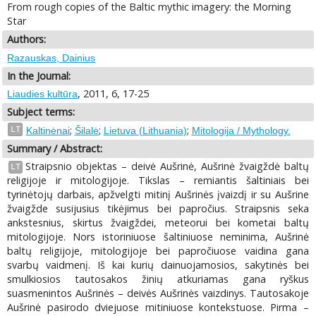
From rough copies of the Baltic mythic imagery: the Morning
Star
Authors:
Razauskas, Dainius
In the Journal:
, 2011, 6, 17-25
Liaudies kultūra
Subject terms:
;
;
;
LT
Kaltinėnai
Šilalė
Lietuva (Lithuania)
Mitologija / Mythology.
Summary / Abstract:
Straipsnio objektas – deivė Aušrinė, Aušrinė žvaigždė baltų
LT
religijoje ir mitologijoje. Tikslas – remiantis šaltiniais bei
tyrinėtojų darbais, apžvelgti mitinį Aušrinės įvaizdį ir su Aušrine
žvaigžde susijusius tikėjimus bei papročius. Straipsnis seka
ankstesnius, skirtus žvaigždei, meteorui bei kometai baltų
mitologijoje. Nors istoriniuose šaltiniuose neminima, Aušrinė
baltų religijoje, mitologijoje bei papročiuose vaidina gana
svarbų vaidmenį. Iš kai kurių dainuojamosios, sakytinės bei
smulkiosios tautosakos žinių atkuriamas gana ryškus
suasmenintos Aušrinės – deivės Aušrinės vaizdinys. Tautosakoje
Aušrinė pasirodo dviejuose mitiniuose kontekstuose. Pirma –