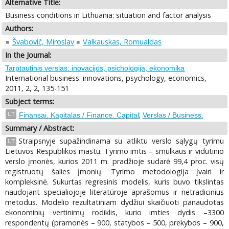
Alternative Title:
Business conditions in Lithuania: situation and factor analysis
Authors:
Švabovič, Miroslav
Valkauskas, Romualdas
In the Journal:
Tarptautinis verslas: inovacijos, psichologija, ekonomika
International business: innovations, psychology, economics,
2011, 2, 2, 135-151
Subject terms:
;
LT
Finansai. Kapitalas / Finance. Capital
Verslas / Business.
Summary / Abstract:
Straipsnyje supažindinama su atliktu verslo sąlygų tyrimu
LT
Lietuvos Respublikos mastu. Tyrimo imtis – smulkaus ir vidutinio
verslo įmonės, kurios 2011 m. pradžioje sudarė 99,4 proc. visų
registruotų šalies įmonių. Tyrimo metodologija įvairi ir
kompleksinė. Sukurtas regresinis modelis, kuris buvo tikslintas
naudojant specialiojoje literatūroje aprašomus ir netradicinius
metodus. Modelio rezultatiniam dydžiui skaičiuoti panaudotas
ekonominių vertinimų rodiklis, kurio imties dydis –3300
respondentų (pramonės – 900, statybos – 500, prekybos – 900,