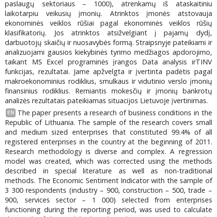
paslaugų sektoriaus – 1000), atrenkamų iš ataskaitiniu
laikotarpiu veikusių įmonių. Atrinktos įmonės atstovauja
ekonominės veiklos rūšiai pagal ekonominės veiklos rūšių
klasifikatorių. Jos atrinktos atsižvelgiant į pajamų dydį,
darbuotojų skaičių ir nuosavybės formą. Straipsnyje pateikiami ir
analizuojami gausios kiekybinės tyrimo medžiagos apdorojimo,
taikant MS Excel programinės įrangos Data analysis irTINV
funkcijas, rezultatai. Jame apžvelgta ir įvertinta padėtis pagal
makroekonominius rodiklius, smulkaus ir vidutinio verslo įmonių
finansinius rodiklius. Remiantis mokesčių ir įmonių bankrotų
analizės rezultatais pateikiamas situacijos Lietuvoje įvertinimas.
The paper presents a research of business conditions in the
EN
Republic of Lithuania. The sample of the research covers small
and medium sized enterprises that constituted 99.4% of all
registered enterprises in the country at the beginning of 2011.
Research methodology is diverse and complex. A regression
model was created, which was corrected using the methods
described in special literature as well as non-traditional
methods. The Economic Sentiment Indicator with the sample of
3 300 respondents (industry – 900, construction – 500, trade –
900, services sector – 1 000) selected from enterprises
functioning during the reporting period, was used to calculate