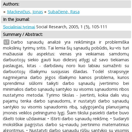
Authors:
Mackevičius, Jonas
Subačienė, Rasa
In the Journal:
Social Research, 2005, 1 (5), 105-111
Socialiniai tyrimai
Summary / Abstract:
Darbo sąnaudų analizė yra reikšminga ir problemiška
LT
mokslinių tyrimų sritis. Tai lemia šių sąnaudų pobūdis, ku¬ris turi
mažiausiai du aspektus: vienas yra veikiamas samdomų
darbuotojų siekio gauti kuo didesnį atlygį už savo tiekiamas
paslaugas, kitas - darbdavių noro kuo labiau sumažinti su
darbuotojų išlaikymu susijusias išlaidas. Todėl straipsnyje
nagrinėjama darbo jėgos išlaikymo kainos problema, kurios
sprendimui siūlomi taikyti darbo sąnaudų įvertinimo bei
minimalios darbo sąnaudų santykio su visomis sąnaudomis ribos
nustatymo metodai. Tyrimo tikslas - įvertinti, kokia dalis visų
pajamų tenka darbo sąnaudoms, ir nustatyti darbo sąnaudų
santykio su visomis sąnaudomis ribą, sąlygojančią planuojamą
įmonės veiklos pelningumo lygį. Šiam tikslui pasiekti darbe buvo
iškelti tokie uždaviniai: • Ištirti darbo sąnaudų reikšmę. • Sudaryti
moksliškai pagrįstus darbo są¬naudų įvertinimo matematinius
algoritmus. • Nustatyti darbo sąnaudų rūšių santykio su visomis